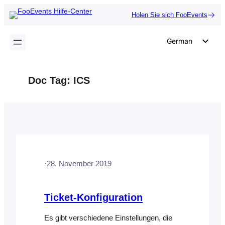
Zum
Holen Sie sich FooEvents
Inhalt
springen
German
English
Dutch
Doc Tag:
ICS
Spanish
Italian
Portuguese
French
Polish
·
28. November 2019
Czech
Greek
Ticket-Konfiguration
Es gibt verschiedene Einstellungen, die