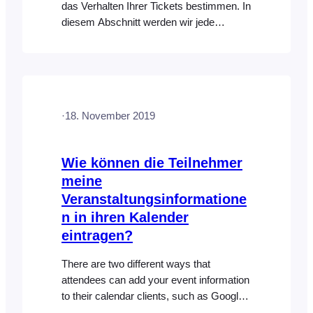
das Verhalten Ihrer Tickets bestimmen. In
diesem Abschnitt werden wir jede
Einstellung erläutern und besprechen, wie
sie verwendet werden kann, um den
gewünschten Effekt zu erzielen. Ticket-
Einstellungen Bei der Erstellung einer
Veranstaltung können verschiedene
·
18. November 2019
Einstellungen angewendet werden, die die
Anzeige und das Verhalten des Tickets
ändern...
Wie können die Teilnehmer
meine
Veranstaltungsinformatione
n in ihren Kalender
eintragen?
There are two different ways that
attendees can add your event information
to their calendar clients, such as Google
Calendar: The ICS file contains basic