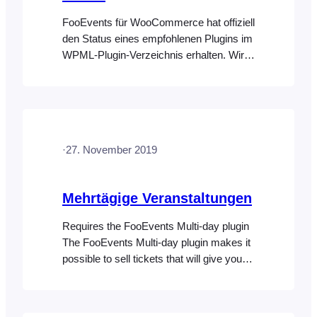
FooEvents für WooCommerce hat offiziell
den Status eines empfohlenen Plugins im
WPML-Plugin-Verzeichnis erhalten. Wir
haben intensiv mit dem Team von
WordPress Multilingual (WPML)
zusammengearbeitet, um
sicherzustellen, dass alle FooEvents-
Plugins kompatibel sind, sodass Sie
·
27. November 2019
Inhalte in verschiedene Sprachen
übersetzen und vollständig
mehrsprachige Websites betreiben
Mehrtägige Veranstaltungen
können. Mit WPML ist es ganz einfach,
eine mehrsprachige Website mit einem
Requires the FooEvents Multi-day plugin
einzigen…
The FooEvents Multi-day plugin makes it
possible to sell tickets that will give your
attendees access to the event over
multiple calendar or sequential days.
What makes this feature unique is that