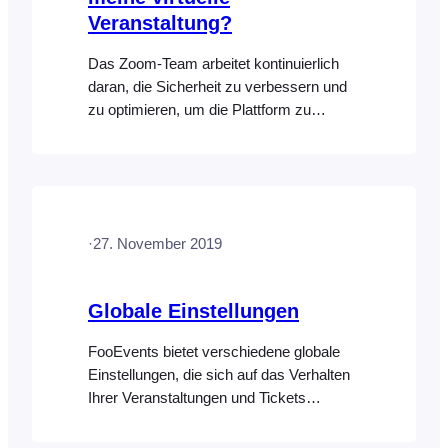
Veranstaltung?
Das Zoom-Team arbeitet kontinuierlich
daran, die Sicherheit zu verbessern und
zu optimieren, um die Plattform zu
schützen und zu verhindern, dass
unbefugte Personen an Meetings und
Webinaren teilnehmen. Dies ist für die
Integration von FooEvents in Zoom-
Meetings und -Webinare von Bedeutung,
·
27. November 2019
da Veranstalter zu Recht besorgt sein
sollten, wie sie unbefugten Zugriff auf ihre
virtuellen Veranstaltungen verhindern
Globale Einstellungen
können…
FooEvents bietet verschiedene globale
Einstellungen, die sich auf das Verhalten
Ihrer Veranstaltungen und Tickets
auswirken können. Sie können auch das
Erscheinungsbild der FooEvents Check-