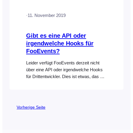
the reoccurring days are not limited to
weekly, monthly, or annual occurrences,
·
11. November 2019
but rather it gives you the ability to…
Gibt es eine API oder
irgendwelche Hooks für
FooEvents?
Leider verfügt FooEvents derzeit nicht
über eine API oder irgendwelche Hooks
für Drittentwickler. Dies ist etwas, das wir
in Zukunft gerne anbieten würden.
Vorherige Seite