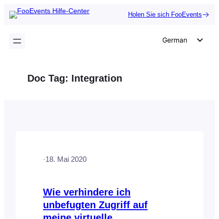
Zum
Holen Sie sich FooEvents
Inhalt
springen
German
English
Dutch
Doc Tag:
Integration
Spanish
Italian
Portuguese
French
Polish
·
18. Mai 2020
Czech
Greek
Wie verhindere ich
unbefugten Zugriff auf
meine virtuelle