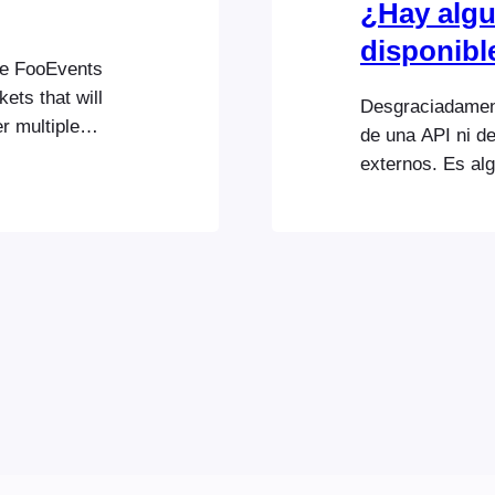
¿Hay algu
disponibl
he FooEvents
kets that will
Desgraciadamen
r multiple
de una API ni d
is feature
externos. Es alg
imited to
rather it gives