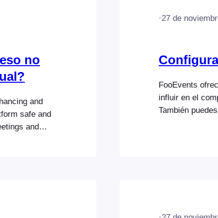
·
27 de noviembr
ceso no
Configura
tual?
FooEvents ofrec
influir en el co
hancing and
También puedes 
atform safe and
FooEvents Check
eetings and
Una vez que hay
s Zoom meetings
ve a la sección 
s should
evento. Licencia
t unauthorized
FooEvents para 
·
27 de noviembr