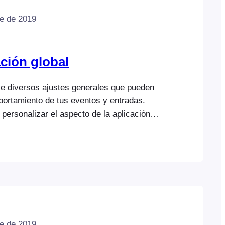
e de 2019
ción global
e diversos ajustes generales que pueden
mportamiento de tus eventos y entradas.
personalizar el aspecto de la aplicación
-ins en la configuración del complemento.
as configurado los ajustes de FooEvents,
«Eventos» para configurar tu primer
: se requiere una clave de licencia de
la configuración automática…
e de 2019