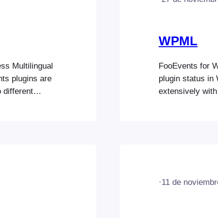
WPML
s Multilingual
FooEvents for 
ts plugins are
plugin status i
 different
extensively wit
. Visit the
to ensure that a
you can translat
fully multilingu
multilingual web
·
11 de noviembr