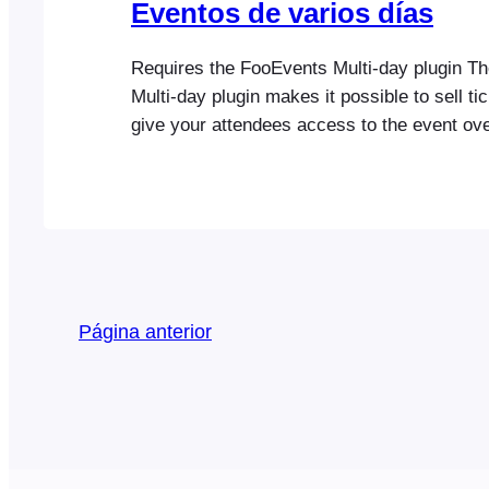
Eventos de varios días
Requires the FooEvents Multi-day plugin T
Multi-day plugin makes it possible to sell tic
give your attendees access to the event ove
calendar or sequential days. What makes th
unique is that the reoccurring days are not l
weekly, monthly, or annual occurrences, but 
you the ability to…
Página anterior