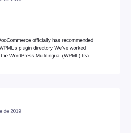
WooCommerce officially has recommended
n WPML’s plugin directory We’ve worked
h the WordPress Multilingual (WPML) team
ll the FooEvents plugins are compatible so
e content into different languages and run
al websites. WPML makes it easy to run a
site with a single…
e de 2019