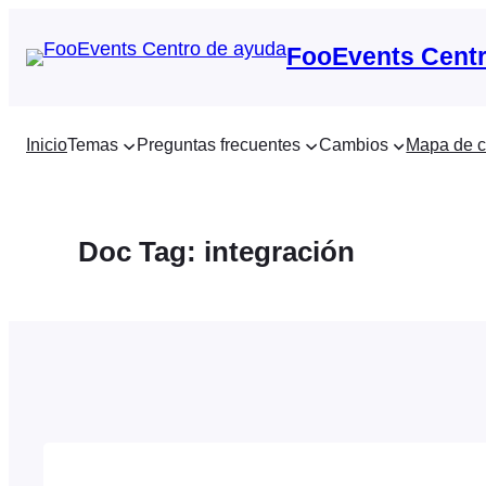
Saltar
al
FooEvents Centr
contenido
Inicio
Temas
Preguntas frecuentes
Cambios
Mapa de c
Doc Tag:
integración