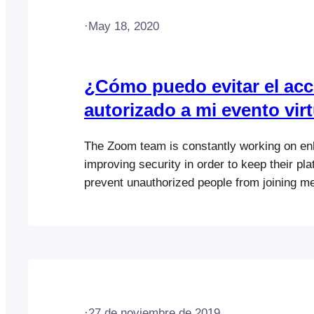
·
May 18, 2020
¿Cómo puedo evitar el ac
autorizado a mi evento vir
The Zoom team is constantly working on en
improving security in order to keep their pl
prevent unauthorized people from joining m
webinars. This is relevant to the FooEvent
and webinars integration as event organizer
rightfully be concerned about how to preven
access to their virtual events…
·
27 de noviembre de 2019