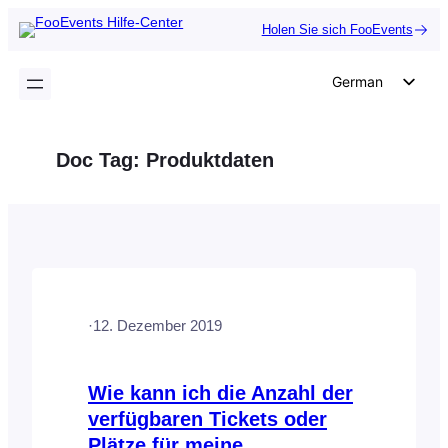
Zum
Holen Sie sich FooEvents
Inhalt
springen
German
English
Dutch
Doc Tag:
Produktdaten
Spanish
Italian
Portuguese
French
Polish
·
12. Dezember 2019
Czech
Greek
Wie kann ich die Anzahl der
verfügbaren Tickets oder
Plätze für meine