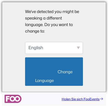
We've detected you might be
speaking a different
language. Do you want to
change to:
English
                        Change 
Language                    
Zum
Holen Sie sich FooEvents
Inhalt
springen