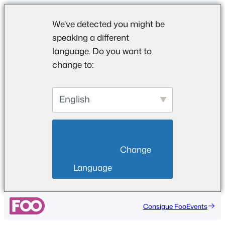
We've detected you might be
speaking a different
language. Do you want to
change to:
English
                        Change 
Language                    
Saltar
Consigue FooEvents
al
contenido