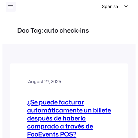
Spanish
English
German
Doc Tag:
auto check-ins
Dutch
Italian
Portuguese
French
Polish
·
August 27, 2025
Czech
Greek
¿Se puede facturar
automáticamente un billete
después de haberlo
comprado a través de
FooEvents POS?