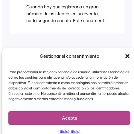
Cuando hay que registrar a un gran
número de asistentes en un evento,
cada segundo cuenta. Este documento
ofrece varias recomendaciones que te
ayudarán a agilizar el proceso de
registro y a garantizar el éxito de tu
próximo evento. Configura las
aplicaciones FooEvents Check-ins para
Gestionar el consentimiento
agilizar los registros. De forma
predeterminada, la aplicación
Para proporcionar la mejor experiencia de usuario, utilizamos tecnologías
FooEvents Check-ins actualiza la
como las cookies para almacenar y/o acceder a la información del
pantalla de lista de entradas tras
dispositivo. El consentimiento a estas tecnologías nos permitirá procesar
datos como el comportamiento de navegación o los identificadores
Copyright © 2026 FooEvents. Todos los derechos
escanear una entrada...
únicos en este sitio. No consentir o retirar el consentimiento, puede afectar
reservados.
negativamente a ciertas características y funciones.
Declaración de confidencialidad
|
Condiciones
generales
|
Descargo de responsabilidad
Acepte
{título}
{título}