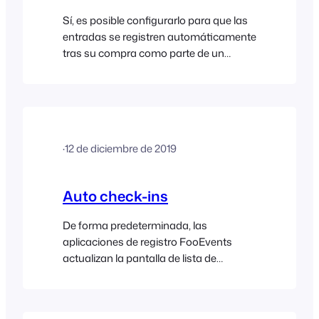
Sí, es posible configurarlo para que las
entradas se registren automáticamente
tras su compra como parte de un
pedido creado en la interfaz de
FooEvents POS. Puedes configurarlo
abriendo la aplicación FooEvents POS,
yendo a la pantalla de Ajustes y
asegurándote de que está
·
12 de diciembre de 2019
seleccionado “Sí” junto a…
Auto check-ins
De forma predeterminada, las
aplicaciones de registro FooEvents
actualizan la pantalla de lista de
entradas tras escanear una entrada. El
objetivo es garantizar que se actualice
el estado de registro de todos los