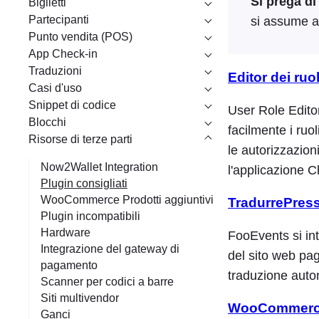
Si prega di
Biglietti
Partecipanti
si assume al
Punto vendita (POS)
App Check-in
Traduzioni
Editor dei ruo
Casi d'uso
Snippet di codice
User Role Edito
Blocchi
facilmente i ruol
Risorse di terze parti
le autorizzazion
Now2Wallet Integration
l'applicazione C
Plugin consigliati
WooCommerce Prodotti aggiuntivi
TradurrePres
Plugin incompatibili
Hardware
FooEvents si int
Integrazione del gateway di
del sito web pag
pagamento
traduzione auto
Scanner per codici a barre
Siti multivendor
WooCommerce 
Ganci