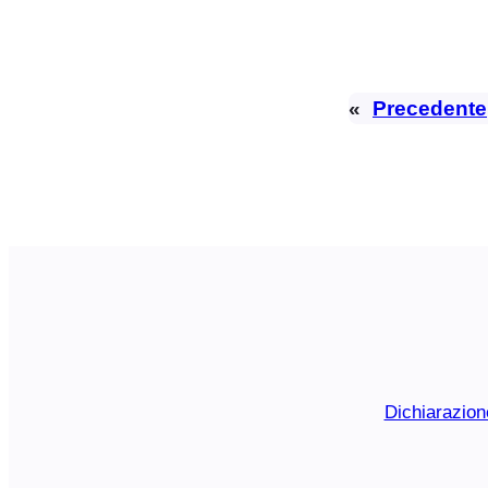
«
Precedente
Dichiarazion