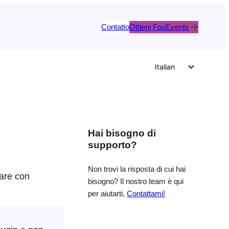
Contatto
Ottieni FooEvents
Italian
English
German
Dutch
Hai bisogno di
Spanish
supporto?
Portuguese
French
Non trovi la risposta di cui hai
nare con
bisogno? Il nostro team è qui
Polish
per aiutarti,
Contattami!
Czech
Greek