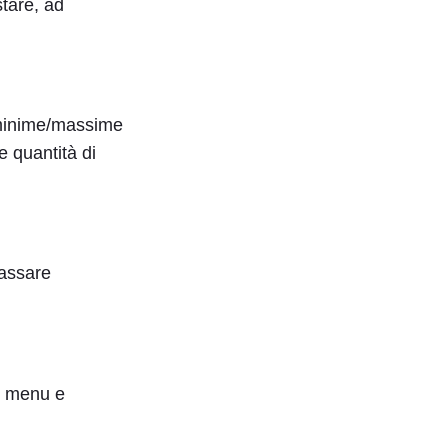
stare, ad
 minime/massime
e quantità di
passare
e, menu e