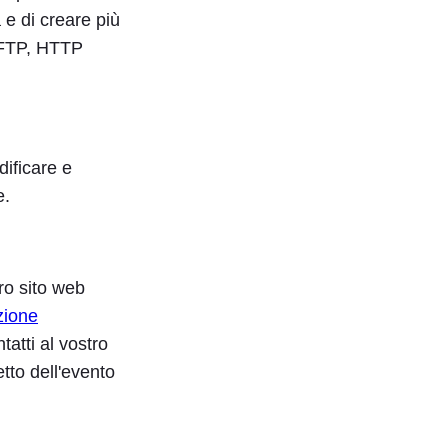
a e di creare più
a FTP, HTTP
dificare e
e.
ro sito web
zione
atti al vostro
etto dell'evento