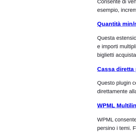
Consente di vend
esempio, incremen
Quantità min
Questa estensio
e importi multip
biglietti acquista
Cassa dirett
Questo plugin co
direttamente all
WPML Multili
WPML consente d
persino i temi