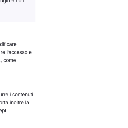
lugin e non
dificare
ire l'accesso e
s, come
rre i contenuti
rta inoltre la
epL.