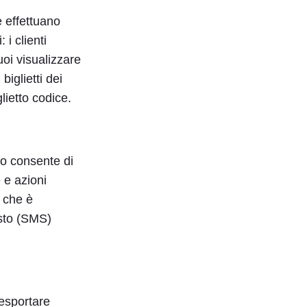
e effettuano
 i clienti
oi visualizzare
iglietti dei
lietto codice.
o consente di
e e azioni
che è
esto (SMS)
esportare