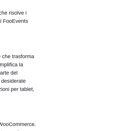
e risolve i
tti FooEvents
 che trasforma
mplifica la
parte del
 desiderate
ioni per tablet,
in WooCommerce.