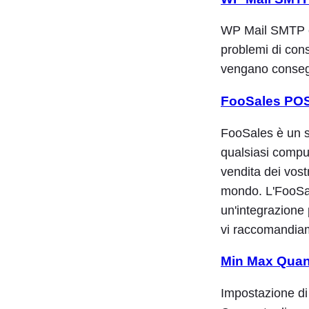
WP Mail SMTP è 
problemi di cons
vengano conseg
FooSales PO
FooSales è un 
qualsiasi comput
vendita dei vostr
mondo. L'FooSal
un'integrazione 
vi raccomandi
Min Max Quant
Impostazione d