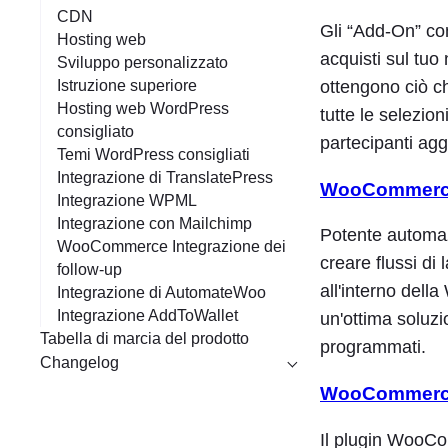
CDN
Gli “Add-On” con
Hosting web
acquisti sul tuo 
Sviluppo personalizzato
Istruzione superiore
ottengono ciò c
Hosting web WordPress
tutte le selezio
consigliato
partecipanti a
Temi WordPress consigliati
Integrazione di TranslatePress
WooCommerc
Integrazione WPML
Integrazione con Mailchimp
Potente automa
WooCommerce Integrazione dei
creare flussi di 
follow-up
all'interno de
Integrazione di AutomateWoo
Integrazione AddToWallet
un'ottima soluzi
Tabella di marcia del prodotto
programmati.
Changelog
WooCommerce E
Il plugin WooC