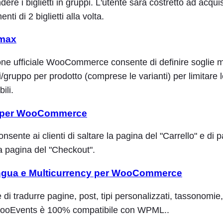
ere i biglietti in gruppi. L'utente sarà costretto ad acqui
ti di 2 biglietti alla volta.
/max
ne ufficiale WooCommerce consente di definire soglie
li/gruppo per prodotto (comprese le varianti) per limitare l
bili.
a per WooCommerce
nsente ai clienti di saltare la pagina del "Carrello" e di 
a pagina del "Checkout".
ngua e Multicurrency per WooCommerce
i tradurre pagine, post, tipi personalizzati, tassonomi
. FooEvents è 100% compatibile con WPML.
.