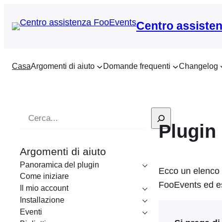
Centro assiste
Casa
Argomenti di aiuto
Domande frequenti
Changelog
R
Plugin 
i
c
Argomenti di aiuto
e
Panoramica del plugin
r
Ecco un elenco d
Come iniziare
c
FooEvents ed es
Il mio account
a
Installazione
Eventi