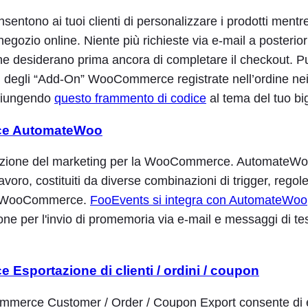
sentono ai tuoi clienti di personalizzare i prodotti mentr
negozio online. Niente più richieste via e-mail a posteriori:
he desiderano prima ancora di completare il checkout. Pu
ni degli “Add-On” WooCommerce registrate nell’ordine nei b
ggiungendo
questo frammento di codice
al tema del tuo big
e AutomateWoo
zione del marketing per la WooCommerce. AutomateWo
lavoro, costituiti da diverse combinazioni di trigger, regol
lla WooCommerce.
FooEvents si integra con AutomateWoo
one per l'invio di promemoria via e-mail e messaggi di t
sportazione di clienti / ordini / coupon
ommerce Customer / Order / Coupon Export consente di 