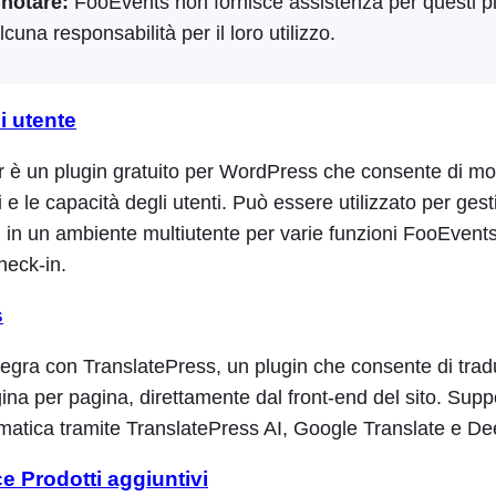
 notare:
FooEvents non fornisce assistenza per questi p
cuna responsabilità per il loro utilizzo.
li utente
r è un plugin gratuito per WordPress che consente di mo
i e le capacità degli utenti. Può essere utilizzato per gest
i in un ambiente multiutente per varie funzioni FooEvent
heck-in.
s
egra con TranslatePress, un plugin che consente di tradu
ina per pagina, direttamente dal front-end del sito. Suppo
matica tramite TranslatePress AI, Google Translate e De
Prodotti aggiuntivi