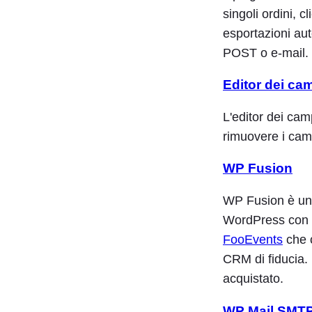
singoli ordini, c
esportazioni aut
POST o e-mail.
Editor dei ca
L'editor dei cam
rimuovere i cam
WP Fusion
WP Fusion è una
WordPress con i
FooEvents
che c
CRM di fiducia. È
acquistato.
WP Mail SMT