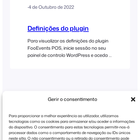
There is also a Daily Summary feature
·
4 de Outubro de 2022
which is built into FooEvents POS that is
useful…
Definições do plugin
Para visualizar as definições do plugin
FooEvents POS, inicie sessão no seu
painel de controlo WordPress e aceda a
FooEvents POS > Definições na barra
lateral esquerda. Geral Chave de licença
FooEvents Necessária para
atualizações automáticas do plugin.
Utilizar as definições de aparência da
aplicação Check-ins do FooEvents
Gerir o consentimento
Utilize as mesmas definições de
aparência personalizadas para o
Para proporcionar a melhor experiência ao utilizador, utilizamos
FooEvents POS que foram
tecnologias como os cookies para armazenar e/ou aceder a informações
Direitos de autor © 2026 FooEvents. Todos os
selecionadas para a aplicação Check-
do dispositivo. O consentimento para estas tecnologias permitir-nos-á
processar dados como o comportamento de navegação ou IDs únicos
direitos reservados.
ins. Título da aplicação…
neste sítio. O não consentimento ou a retirada do consentimento pode