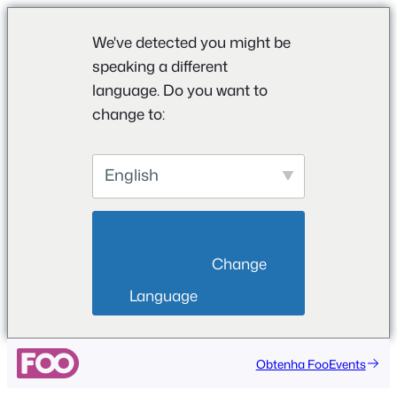
We've detected you might be
speaking a different
language. Do you want to
change to:
English
                        Change 
Language                    
Saltar
Obtenha FooEvents
para
o