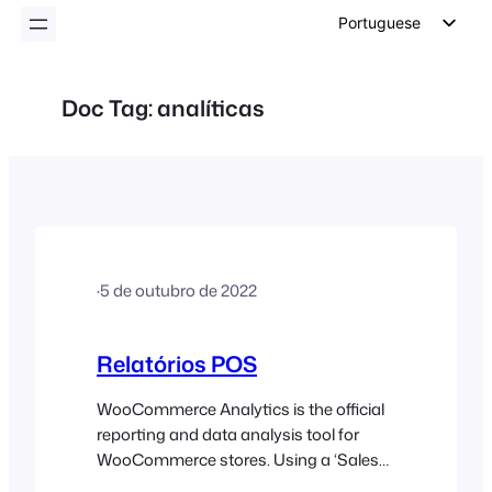
conteúdo
Portuguese
English
German
Doc Tag:
analíticas
Dutch
Spanish
Italian
French
Polish
·
5 de outubro de 2022
Czech
Greek
Relatórios POS
WooCommerce Analytics is the official
reporting and data analysis tool for
WooCommerce stores. Using a ‘Sales
Channel‘ filter, FooEvents POS also has