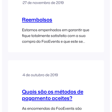
·
27 de novembro de 2019
(ZAR) e os pagamentos serão
processados de forma segura pela
Paystack (aceitam-se Visa,
Reembolsos
MasterCard, American Express e Verve).
Imposto sobre o Valor Acrescentado
Estamos empenhados em garantir que
(IVA) a…
fique totalmente satisfeito com a sua
compra do FooEvents e que este se
adapte perfeitamente às suas
necessidades. Como tal, garantimos
plenamente os nossos produtos e
oferecemos uma garantia de
reembolso sem discussões, caso
·
4 de outubro de 2019
solicite um reembolso no prazo de 14
dias a contar da data original de
compra (excluindo renovações), para
Quais são os métodos de
que possa comprar qualquer…
pagamento aceites?
As encomendas da FooEvents são