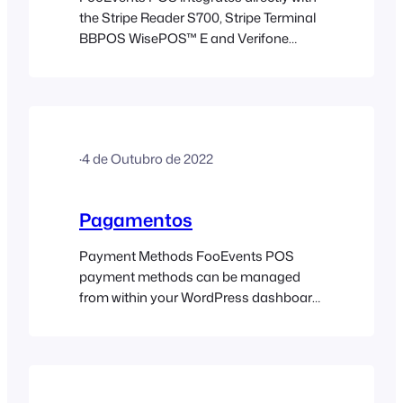
the Stripe Reader S700, Stripe Terminal
BBPOS WisePOS™ E and Verifone
P400 smart readers and supports
manual card entries to capture in-
person card payments. Sections
Requirements The following are
required for the Square payment
·
4 de Outubro de 2022
integration: Setup In order for
FooEvents POS and Stripe to be able to
communicate with each other,…
Pagamentos
Payment Methods FooEvents POS
payment methods can be managed
from within your WordPress dashboard.
Login to your WordPress dashboard
and go to FooEvents POS > Settings >
Payment Methods Using the existing
WooCommerce payment method
management screen, you can