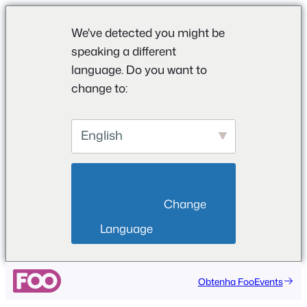
We've detected you might be
speaking a different
language. Do you want to
change to:
English
                        Change 
Language                    
Saltar
Obtenha FooEvents
para
o