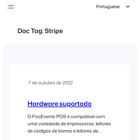
conteúdo
Portuguese
English
German
Doc Tag:
Stripe
Dutch
Spanish
Italian
French
Polish
·
7 de outubro de 2022
Czech
Greek
Hardware suportado
O FooEvents POS é compatível com
uma variedade de impressoras, leitores
de códigos de barras e leitores de
cartões de pagamento para a venda de