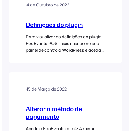
·
4 de Outubro de 2022
enable/disable specific payment
methods, change the display order, and
give them custom titles by clicking on…
Definições do plugin
Para visualizar as definições do plugin
FooEvents POS, inicie sessão no seu
painel de controlo WordPress e aceda a
FooEvents POS > Definições na barra
lateral esquerda. Geral Chave de licença
FooEvents Necessária para
atualizações automáticas do plugin.
Utilizar as definições de aparência da
·
15 de Março de 2022
aplicação Check-ins do FooEvents
Utilize as mesmas definições de
aparência personalizadas para o
Alterar o método de
FooEvents POS que foram
pagamento
selecionadas para a aplicação Check-
ins. Título da aplicação…
Aceda a FooEvents.com > A minha