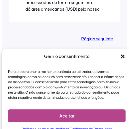
processadas de forma segura em
dólares americanos (USD) pelo nosso
parceiro de pagamentos internacionais
Stripe (são aceites Visa, Mastercard,
American Express, Discover, Diners
Club e JCB). Aos clientes sul-africanos
Página seguinte
será cobrado em rands sul-africanos
(ZAR) e os pagamentos serão
processados de forma segura pela
Gerir o consentimento
Paystack (aceitam-se Visa,
MasterCard, American Express e Verve).
Para proporcionar a melhor experiência ao utilizador, utilizamos
Imposto sobre o Valor Acrescentado
tecnologias como os cookies para armazenar e/ou aceder a informações
Direitos de autor © 2026 FooEvents. Todos os
(IVA) a…
do dispositivo. O consentimento para estas tecnologias permitir-nos-á
processar dados como o comportamento de navegação ou IDs únicos
direitos reservados.
neste sítio. O não consentimento ou a retirada do consentimento pode
afetar negativamente determinadas caraterísticas e funções.
Declaração de privacidade
|
Termos e
condições
|
Declaração de exoneração de
responsabilidade
Aceitar
Preferências de auto-exclusão
Declaração de Privacidade