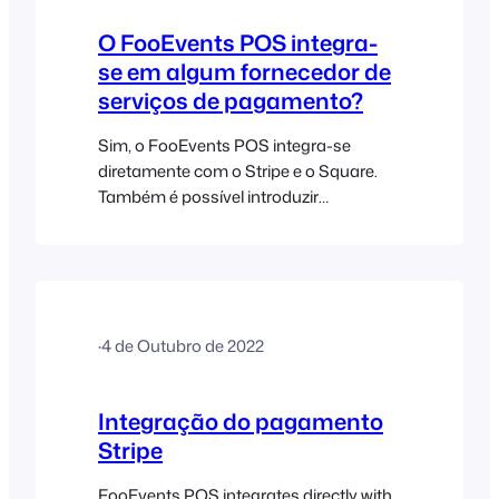
Stripe.
O FooEvents POS integra-
se em algum fornecedor de
serviços de pagamento?
Sim, o FooEvents POS integra-se
diretamente com o Stripe e o Square.
Também é possível introduzir
manualmente os dados do cartão do
cliente (introdução manual do cartão), o
que é ideal para receber encomendas
por telefone ou se o hardware não
estiver disponível no seu país. Se não
·
4 de Outubro de 2022
utilizar o Square ou o Stripe, os
pagamentos com cartão podem ser
processados manualmente utilizando
Integração do pagamento
qualquer
Stripe
FooEvents POS integrates directly with