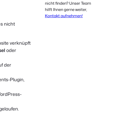
nicht finden? Unser Team
Polish
hilft Ihnen gerne weiter,
Czech
Kontakt aufnehmen!
Greek
s nicht
site verknüpft
sel
oder
uf der
ents-Plugin,
WordPress-
gelaufen.