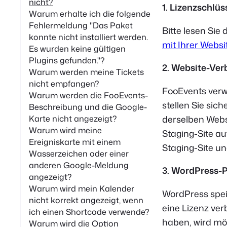
nicht?
1. Lizenzschlü
Warum erhalte ich die folgende
Fehlermeldung "Das Paket
Bitte lesen Sie 
konnte nicht installiert werden.
mit Ihrer Webs
Es wurden keine gültigen
Plugins gefunden."?
2. Website-Ve
Warum werden meine Tickets
nicht empfangen?
FooEvents verwe
Warum werden die FooEvents-
stellen Sie sic
Beschreibung und die Google-
derselben Websi
Karte nicht angezeigt?
Warum wird meine
Staging-Site au
Ereigniskarte mit einem
Staging-Site un
Wasserzeichen oder einer
anderen Google-Meldung
3. WordPress-
angezeigt?
Warum wird mein Kalender
WordPress spei
nicht korrekt angezeigt, wenn
eine Lizenz ver
ich einen Shortcode verwende?
haben, wird mö
Warum wird die Option