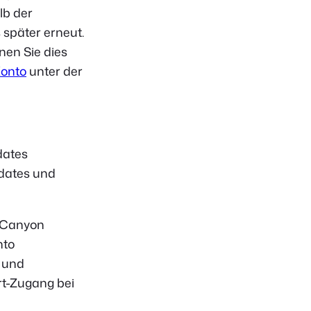
lb der
 später erneut.
nen Sie dies
onto
unter der
dates
pdates und
eCanyon
nto
 und
rt-Zugang bei