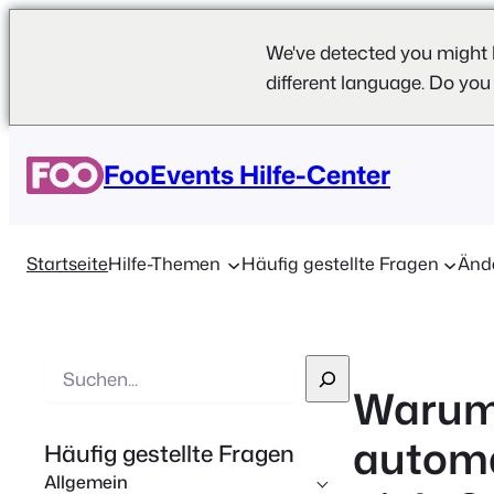
We've detected you might 
different language. Do you
FooEvents Hilfe-Center
Startseite
Hilfe-Themen
Häufig gestellte Fragen
Änd
S
Warum 
u
c
automa
Häufig gestellte Fragen
h
Allgemein
e