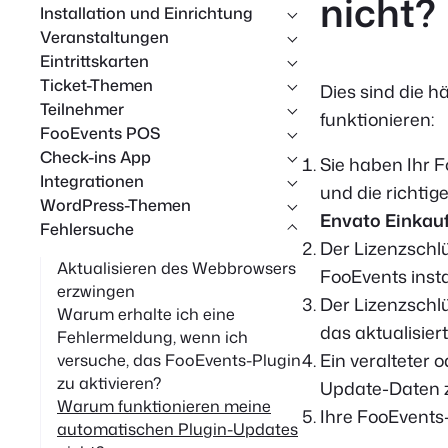
nicht?
Installation und Einrichtung
Veranstaltungen
Eintrittskarten
Ticket-Themen
Dies sind die 
Teilnehmer
funktionieren:
FooEvents POS
Check-ins App
Sie haben Ihr F
Integrationen
und die richtig
WordPress-Themen
Envato Einkau
Fehlersuche
Der Lizenzschlü
Aktualisieren des Webbrowsers
FooEvents install
erzwingen
Der Lizenzschlü
Warum erhalte ich eine
das aktualisiert
Fehlermeldung, wenn ich
Ein veralteter 
versuche, das FooEvents-Plugin
zu aktivieren?
Update-Daten 
Warum funktionieren meine
Ihre FooEvents-
automatischen Plugin-Updates