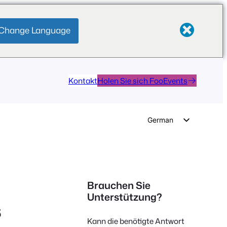
Change Language
Kontakt
Holen Sie sich FooEvents
German
English
Dutch
Spanish
Brauchen Sie
Italian
Unterstützung?
s
Portuguese
Kann die benötigte Antwort
French