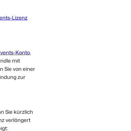
ents-Lizenz
vents-Konto
,
undle mit
n Sie von einer
bindung zur
 Sie kürzlich
nz verlängert
gt: