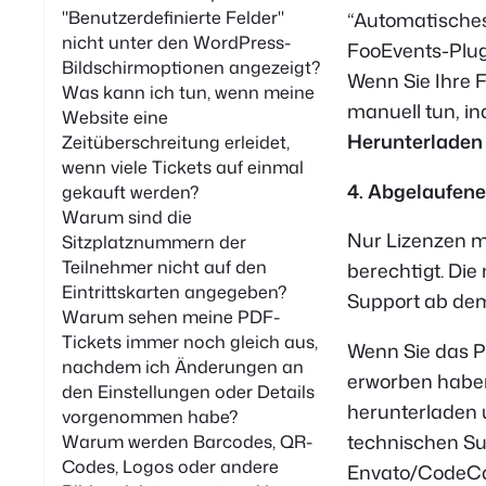
"Benutzerdefinierte Felder"
“
Automatisches 
nicht unter den WordPress-
FooEvents-Plugi
Bildschirmoptionen angezeigt?
Wenn Sie Ihre 
Was kann ich tun, wenn meine
manuell tun, i
Website eine
Herunterladen
Zeitüberschreitung erleidet,
wenn viele Tickets auf einmal
4. Abgelaufene
gekauft werden?
Warum sind die
Nur Lizenzen m
Sitzplatznummern der
Teilnehmer nicht auf den
berechtigt. Di
Eintrittskarten angegeben?
Support ab de
Warum sehen meine PDF-
Tickets immer noch gleich aus,
Wenn Sie das 
nachdem ich Änderungen an
erworben haben
den Einstellungen oder Details
herunterladen 
vorgenommen habe?
technischen Su
Warum werden Barcodes, QR-
Codes, Logos oder andere
Envato/CodeCan