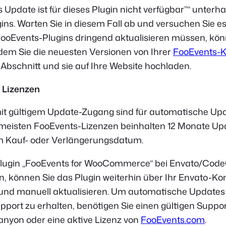
Update ist für dieses Plugin nicht verfügbar
”“ unterha
ns. Warten Sie in diesem Fall ab und versuchen Sie es
FooEvents-Plugins dringend aktualisieren müssen, kön
ndem Sie die neuesten Versionen von Ihrer
FooEvents-K
Abschnitt und sie auf Ihre Website hochladen.
 Lizenzen
it gültigem Update-Zugang sind für automatische Up
e meisten FooEvents-Lizenzen beinhalten 12 Monate U
m Kauf- oder Verlängerungsdatum.
Plugin „FooEvents for WooCommerce“ bei Envato/Cod
, können Sie das Plugin weiterhin über Ihr Envato-Ko
und manuell aktualisieren. Um automatische Updates
pport zu erhalten, benötigen Sie einen gültigen Suppo
yon oder eine aktive Lizenz von
FooEvents.com
.