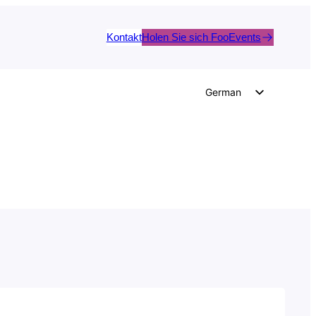
Kontakt
Holen Sie sich FooEvents
German
English
Dutch
Spanish
Italian
Portuguese
French
Polish
Czech
Greek