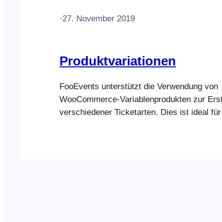
·
27. November 2019
Produktvariationen
FooEvents unterstützt die Verwendung von
WooCommerce-Variablenprodukten zur Erst
verschiedener Ticketarten. Dies ist ideal für
Veranstaltungen, bei denen unterschiedlich
(Ticketarten) oder der Zugang zu verschied
Workshops, Veranstaltungen und Gruppen 
werden. Sobald Ihr Produkt veröffentlicht ist
in Ihrem WooCommerce-Shop, und Nutzer k
für … kaufen.