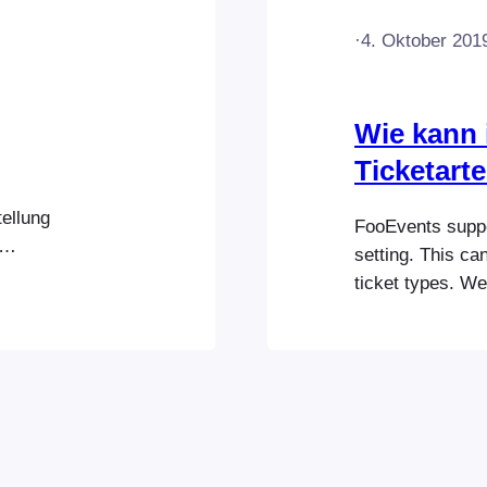
·
4. Oktober 201
Wie kann 
Ticketarte
ellung
FooEvents supp
setting. This ca
e Zugangsarten
ticket types. We
enen
create different
angeboten
in simple steps:
, erscheint es
example of how 
önnen Tickets