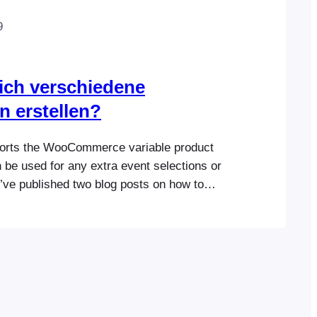
9
ich verschiedene
n erstellen?
orts the WooCommerce variable product
n be used for any extra event selections or
’ve published two blog posts on how to
 ticket types which explains how to do this
 If you’re interested, you can also see an
the ticket type options…