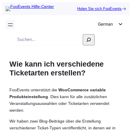
Holen Sie sich FooEvents
German
English
Suche
Dutch
Spanish
Wie kann ich verschiedene
Italian
Ticketarten erstellen?
Portuguese
French
FooEvents unterstützt die
WooCommerce variable
Polish
Produkteinstellung
. Dies kann für alle zusätzlichen
Czech
Veranstaltungsauswahlen oder Ticketarten verwendet
werden.
Greek
Wir haben zwei Blog-Beiträge über die Erstellung
verschiedener Ticket-Typen veröffentlicht, in denen wir in