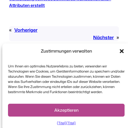
Attributen erstellt
«
Vorheriger
Nächster
»
Zustimmungen verwalten
Um Ihnen ein optimales Nutzererlebnis zu bieten, verwenden wir
Technologien wie Cookies, um Geräteinformationen zu speichern und/oder
abzurufen. Wenn Sie diesen Technologien zustimmen, können wir Daten
wie das Surfverhalten oder eindeutige IDs auf dieser Website verarbeiten.
Urheberrecht © 2026 FooEvents. Alle Rechte
Wenn Sie Ihre Zustimmung nicht erteilen oder zurückziehen, können
vorbehalten.
bestimmte Merkmale und Funktionen beeinträchtigt werden.
Erklärung zum Datenschutz
|
Bedingungen und
Konditionen
|
Haftungsausschluss
Akzeptieren
{Titel}
{Titel}