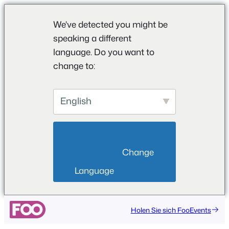
We've detected you might be
speaking a different
language. Do you want to
change to:
English
                        Change 
Language                    
Holen Sie sich FooEvents