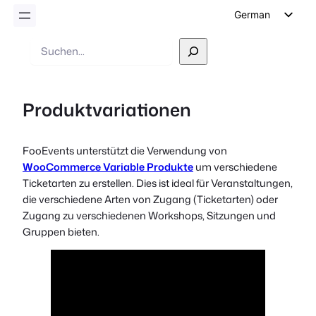
German
English
Suche
Dutch
Spanish
Produktvariationen
Italian
Portuguese
FooEvents unterstützt die Verwendung von
French
WooCommerce Variable Produkte
um verschiedene
Polish
Ticketarten zu erstellen. Dies ist ideal für Veranstaltungen,
die verschiedene Arten von Zugang (Ticketarten) oder
Czech
Zugang zu verschiedenen Workshops, Sitzungen und
Greek
Gruppen bieten.