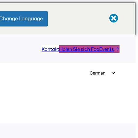
Change Language
Kontakt
Holen Sie sich FooEvents
German
English
Dutch
Spanish
Italian
Portuguese
French