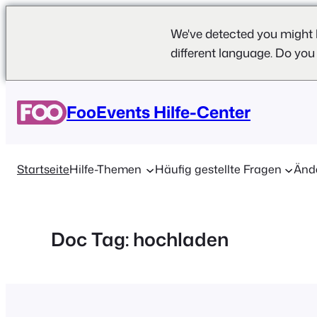
We've detected you might 
different language. Do you
Zum
Inhalt
FooEvents Hilfe-Center
springen
Startseite
Hilfe-Themen
Häufig gestellte Fragen
Änd
Doc Tag:
hochladen