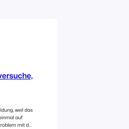
versuche,
ldung, weil das
einmal auf
Problem mit der