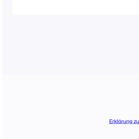
Ordnerbenennung oder den Berechtigunge
Gehen Sie in Ihrem WordPress-Verwaltun
"Plugins" und löschen Sie alle Versionen 
Plugins vollständig (deaktivieren Sie es nic
Dann laden Sie es hoch und [...]
Erklärung z