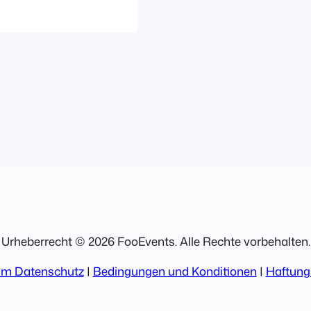
n verursacht.
gsbereich zu
des FooEvents-
ht einfach).
Urheberrecht © 2026 FooEvents. Alle Rechte vorbehalten.
um Datenschutz
|
Bedingungen und Konditionen
|
Haftung