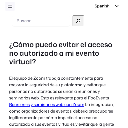
Spanish
English
Buscar
en
German
Dutch
¿Cómo puedo evitar el acceso
Italian
no autorizado a mi evento
Portuguese
virtual?
French
Polish
El equipo de Zoom trabaja constantemente para
Czech
mejorar la seguridad de su plataforma y evitar que
Greek
personas no autorizadas se unan a reuniones y
seminarios web. Esto es relevante para el FooEvents
Reuniones y seminarios web con Zoom
La integración,
como organizadores de eventos, debería preocuparse
legítimamente por cómo impedir el acceso no
autorizado a sus eventos virtuales y evitar que la gente