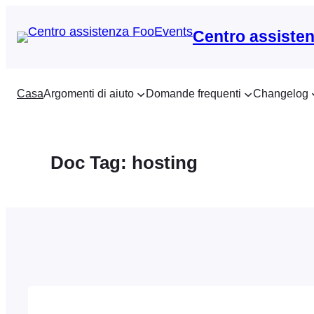
Vai
al
Centro assiste
contenuto
Casa
Argomenti di aiuto
Domande frequenti
Changelog
Doc Tag:
hosting