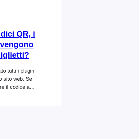
dici QR, i
n vengono
iglietti?
o tutti i plugin
o sito web. Se
re il codice a
uoi biglietti,
e i temi dei