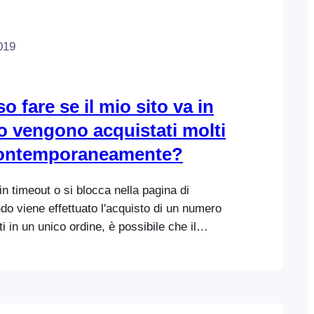
019
 fare se il mio sito va in
do vengono acquistati molti
 contemporaneamente?
 in timeout o si blocca nella pagina di
o viene effettuato l'acquisto di un numero
tti in un unico ordine, è possibile che il
i è installato il tuo sito WordPress non
ria sufficiente. Ti consigliamo di
 provider di hosting/servizi web e di