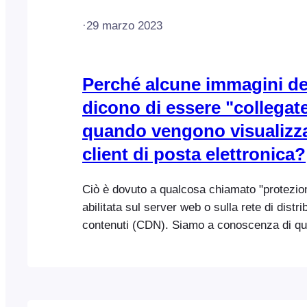
·
29 marzo 2023
Perché alcune immagini dei 
dicono di essere "collegat
quando vengono visualizza
client di posta elettronica?
Ciò è dovuto a qualcosa chiamato "protezion
abilitata sul server web o sulla rete di distr
contenuti (CDN). Siamo a conoscenza di q
in particolare sui server Plesk (fare clic qu
Cloudflare (fare clic qui). Contattate il vostr
vostro fornitore di servizi CDN per ricever
assistenza se riscontrate questo problema 