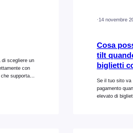
·
14 novembre 2
Cosa posso
tilt quan
a di scegliere un
biglietti
fettamente con
g che supportano
Se il tuo sito va
o un elenco di
pagamento quand
 FooEvents per
elevato di biglie
server web su cu
disponga di memo
contattare il tuo
chiedergli di…