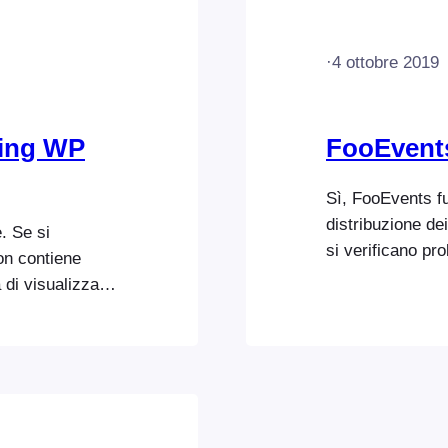
·
4 ottobre 2019
ting WP
FooEvent
Sì, FooEvents fu
distribuzione de
. Se si
si verificano pr
on contiene
escluda la carte
à di visualizzare
copiare manualmen
azione FooEvents
tramite SSH o F
file wp-
se );