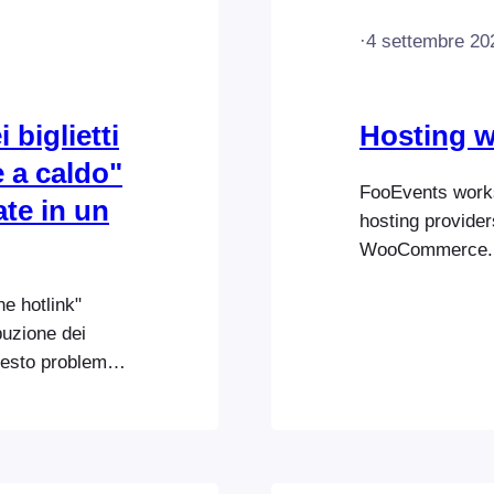
·
4 settembre 20
biglietti
Hosting w
e a caldo"
FooEvents works
te in un
hosting provide
WooCommerce. W
hosts that we h
e hotlink"
added peace of 
ibuzione dei
and host many w
uesto problema
hosting to a…
i) e sul CDN
o host web o il
e maggiore
e necessitate