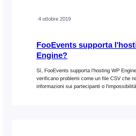
·
4 ottobre 2019
FooEvents supporta l'hos
Engine?
Sì, FooEvents supporta l'hosting WP Engine
verificano problemi come un file CSV che n
informazioni sui partecipanti o l'impossibilit
i biglietti di un evento specifico nell'applic
Check-ins, aggiungere il seguente codice al 
config.php: define( 'WPE_GOVERNOR', fal