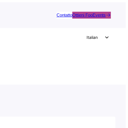
Contatto
Ottieni FooEvents
Italian
English
German
Dutch
Spanish
Portuguese
French
Polish
Czech
Greek