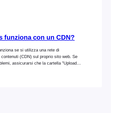
s funziona con un CDN?
nziona se si utilizza una rete di
i contenuti (CDN) sul proprio sito web. Se
oblemi, assicurarsi che la cartella "Uploads"
lla FooEvents. In alternativa, è possibile
te alcuni file, come i temi dei biglietti,
TP.