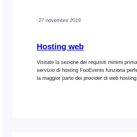
[...]
·
27 novembre 2019
Hosting web
Visitate la sezione dei requisiti minimi prim
servizio di hosting FooEvents funziona per
la maggior parte dei provider di web hostin
WordPress e WooCommerce. Abbiamo stilat
host web popolari che abbiamo testato con
garantirvi una maggiore tranquillità.