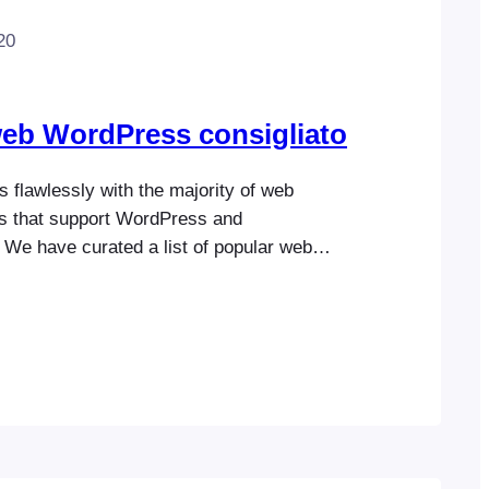
20
eb WordPress consigliato
 flawlessly with the majority of web
rs that support WordPress and
e have curated a list of popular web
ave tested with FooEvents to give you
mind. Hostinger We’re big fans of Hostinger
ebsites with them. From world-class web