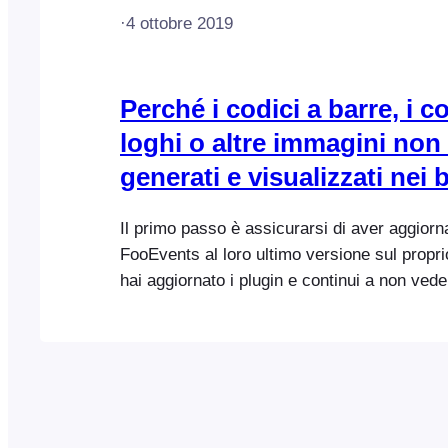
·
4 ottobre 2019
Perché i codici a barre, i co
loghi o altre immagini no
generati e visualizzati nei b
Il primo passo è assicurarsi di aver aggiornat
FooEvents al loro ultimo versione sul propri
hai aggiornato i plugin e continui a non vede
barre/codice QR, il logo o altre immagini sui t
potrebbe essere necessario aggiornare anch
biglietti. A partire dalla versione 1.8.0...