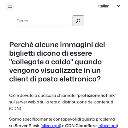
Italian
English
Ricerca
German
Dutch
Perché alcune immagini dei
Spanish
biglietti dicono di essere
Portuguese
"collegate a caldo" quando
French
vengono visualizzate in un
Polish
client di posta elettronica?
Czech
Greek
Ciò è dovuto a qualcosa chiamato "
protezione hotlink
"
sul server web o sulla rete di distribuzione dei contenuti
(CDN).
Siamo specificamente consapevoli di questo problema
su
Server Plesk
(
clicca qui
) e
CDN Cloudflare
(
clicca qui
).