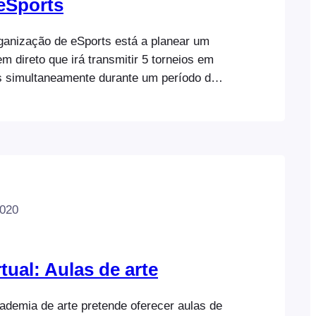
 eSports
anização de eSports está a planear um
em direto que irá transmitir 5 torneios em
s simultaneamente durante um período de 3
 webinars Zoom para transmitir cada
direto. Quando um participante se
te evento gratuito, deve ocorrer o
está um exemplo de tal evento: eSports…
2020
tual: Aulas de arte
demia de arte pretende oferecer aulas de