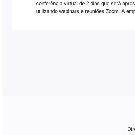
conferência virtual de 2 dias que será apre
utilizando webinars e reuniões Zoom. A em
apresentar 2 webinars ao longo de dois di
organizará uma discussão aberta em que os
podem interagir uns com os outros através
Zoom. Quando um participante adquire ace
conferência virtual,
Dir