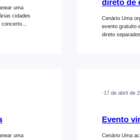
direto de
lanear uma
árias cidades
Cenário Uma org
 concerto
evento gratuito 
, sábado e
direto separado
será diferente
dias. Utilizarão
ompra um
transmissão em 
inscreve para es
seguinte: Aqui 
·
17 de abril de 
a
Evento vir
lanear uma
Cenário Uma aca