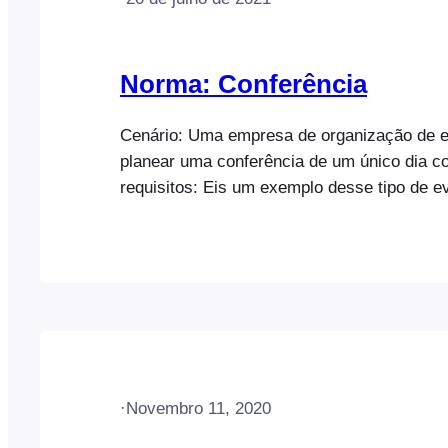
Norma: Conferência
Cenário: Uma empresa de organização de e
planear uma conferência de um único dia c
requisitos: Eis um exemplo desse tipo de e
Conferência. Neste documento de ajuda, ir
a configuração necessária para cumprir os 
acima referidos. Este documento de ajuda 
já tem o FooEvents e o WooCommerce inst
WordPress e…
·
Novembro 11, 2020