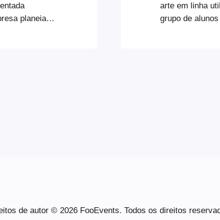
sentada
arte em linha u
presa planeia
grupo de alunos
as. Também
permitirá aos al
 participantes
outros particip
 de uma reunião
através do seu 
sso à
acesso a três c
eitos de autor © 2026 FooEvents. Todos os direitos reserva