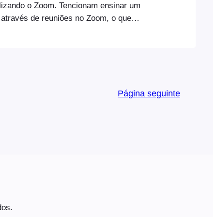
tilizando o Zoom. Tencionam ensinar um
 através de reuniões no Zoom, o que
unos interagir com o instrutor e com os
antes. O acesso às aulas será vendido
sítio Web como um pacote que inclui o
ursos diferentes
Página seguinte
dos.