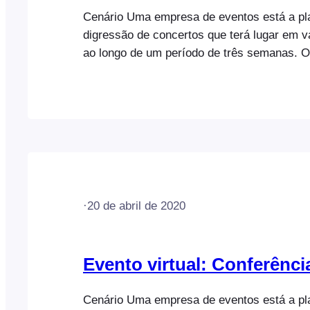
Cenário Uma empresa de eventos está a p
digressão de concertos que terá lugar em v
ao longo de um período de três semanas. O
acontecerá todos os fins de semana, sexta
domingo. O número de bilhetes disponíveis 
para cada local. Quando um participante c
bilhete, tem de ocorrer o seguinte:…
·
20 de abril de 2020
Evento virtual: Conferênci
Cenário Uma empresa de eventos está a p