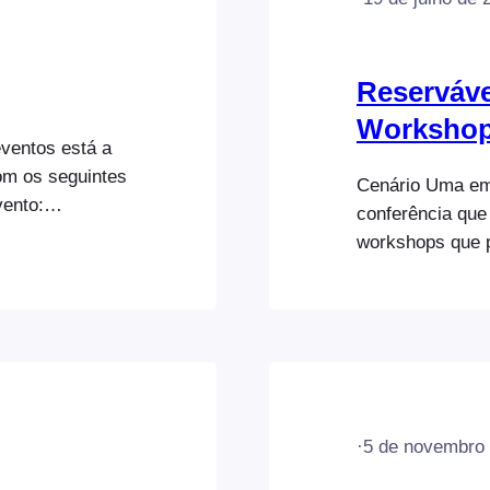
Reserváve
Worksho
ventos está a
om os seguintes
Cenário Uma em
vento:
conferência que 
emos descrever
workshops que 
requisitos
participante com
pressupõe que
Eis um exemplo 
alados num site
Workshops Rese
descreve a conf
de conferência 
·
5 de novembro