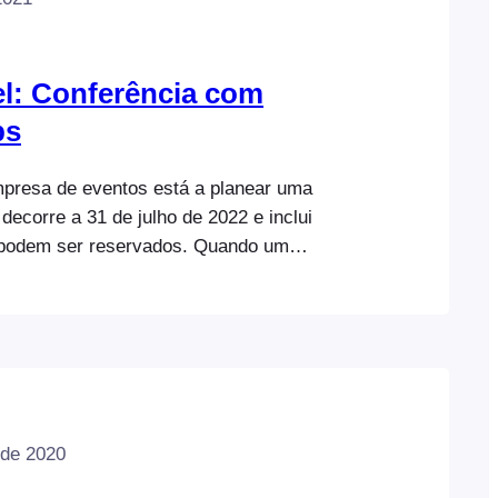
l: Conferência com
ps
presa de eventos está a planear uma
decorre a 31 de julho de 2022 e inclui
podem ser reservados. Quando um
pra um bilhete, o seguinte deve ocorrer:
de tal evento: Conferência com
rváveis Este documento de ajuda
iguração necessária para criar um produto
com reserva...
 de 2020