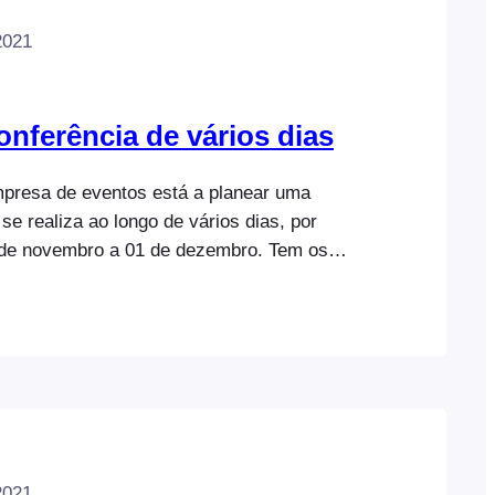
2021
nferência de vários dias
presa de eventos está a planear uma
se realiza ao longo de vários dias, por
 de novembro a 01 de dezembro. Tem os
sitos: Eis um exemplo de um evento deste
ia de vários dias Neste documento de ajuda,
 configuração necessária para alcançar
cima. Este documento de ajuda pressupõe…
2021