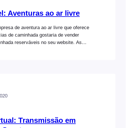
: Aventuras ao ar livre
resa de aventura ao ar livre que oferece
cias de caminhada gostaria de vender
nhada reserváveis no seu website. As
o disponíveis em diferentes horários e em
 clientes têm também a opção de incluir
ço ou de pernoita ao comprar um bilhete.
cipante compra um bilhete, o seguinte…
2020
rtual: Transmissão em