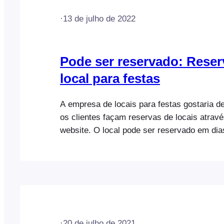
·
13 de julho de 2022
Pode ser reservado: Reser
local para festas
A empresa de locais para festas gostaria de
os clientes façam reservas de locais atrav
website. O local pode ser reservado em dia
em dois horários diferentes. A empresa ta
serviços adicionais, como pacotes de festa
aluguer de equipamento, que são oferecid
adicionais. Quando um cliente compra um b
·
20 de julho de 2021