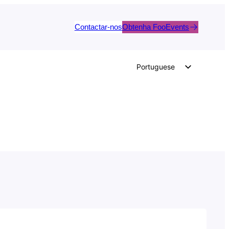
Contactar-nos
Obtenha FooEvents
Portuguese
English
German
Dutch
Spanish
Italian
French
Polish
Czech
Greek