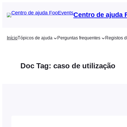
Saltar
para
Centro de ajuda
o
conteúdo
Início
Tópicos de ajuda
Perguntas frequentes
Registos d
Doc Tag:
caso de utilização