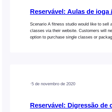
Reservável: Aulas de ioga /
Scenario A fitness studio would like to sell
classes via their website. Customers will n
option to purchase single classes or packag
classes at reduced rates (1 class, 5 classe
and 20 classes). When an attendee purchase
following must occur: Here is…
·
5 de novembro de 2020
Reservável: Digressão de 