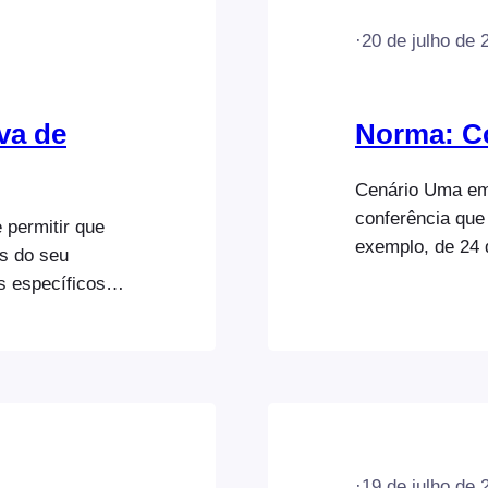
·
20 de julho de 
va de
Norma: Co
Cenário Uma em
conferência que 
 permitir que
exemplo, de 24
és do seu
seguintes requi
s específicos,
tipo: Conferênc
mbém oferece
descreveremos a
, animação e
os requisitos a
os como vendas
ilhete,…
·
19 de julho de 