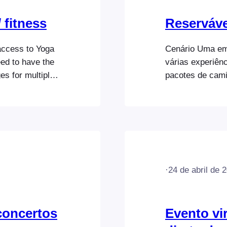
 fitness
Reservável
 access to Yoga
Cenário Uma emp
eed to have the
várias experiên
es for multiple
pacotes de cami
s, 10 classes
caminhadas estã
s a ticket, the
vários dias. Os
pacotes de almo
Quando um parti
·
24 de abril de 
concertos
Evento vi