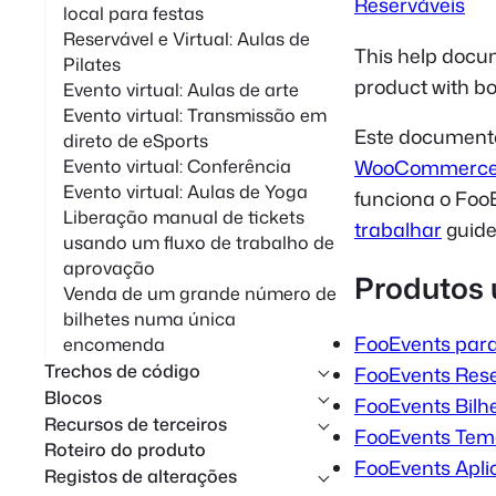
Reserváveis
local para festas
Reservável e Virtual: Aulas de
This help docum
Pilates
product with 
Evento virtual: Aulas de arte
Evento virtual: Transmissão em
Este documento
direto de eSports
Evento virtual: Conferência
WooCommerc
Evento virtual: Aulas de Yoga
funciona o FooE
Liberação manual de tickets
trabalhar
guide
usando um fluxo de trabalho de
aprovação
Produtos 
Venda de um grande número de
bilhetes numa única
FooEvents pa
encomenda
Trechos de código
FooEvents Res
Blocos
FooEvents Bilh
Recursos de terceiros
FooEvents Tema
Roteiro do produto
FooEvents Apli
Registos de alterações