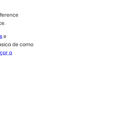
nference
e.
s
e
ásica de como
çar a