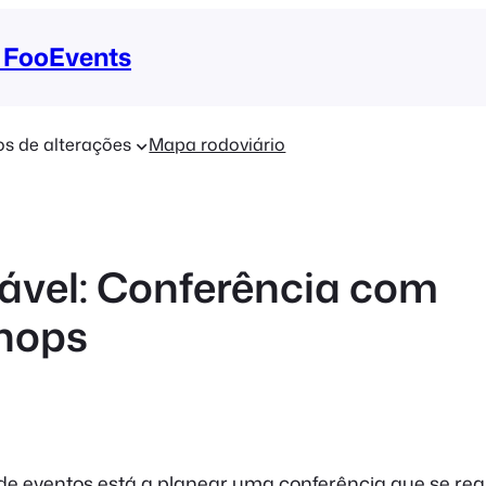
 FooEvents
os de alterações
Mapa rodoviário
ável: Conferência com
hops
 eventos está a planear uma conferência que se real