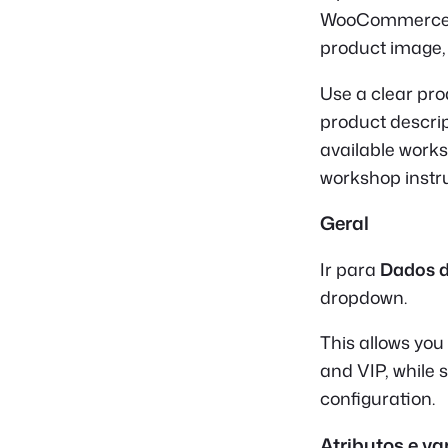
WooCommerce pro
product image, 
Use a clear pr
product descrip
available works
workshop instru
Geral
Ir para
Dados d
dropdown.
This allows you
and VIP, while 
configuration.
Atributos e va