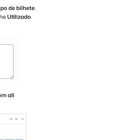
ipo de bilhete
.
the
Utilizado
om all