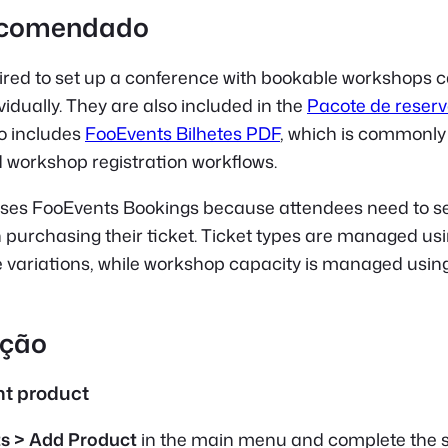
ecomendado
uired to set up a conference with bookable workshops 
idually. They are also included in the
Pacote de reser
o includes
FooEvents Bilhetes PDF
, which is commonly
 workshop registration workflows.
uses FooEvents Bookings because attendees need to se
purchasing their ticket. Ticket types are managed us
riations, while workshop capacity is managed usin
ação
nt product
s > Add Product
in the main menu and complete the 