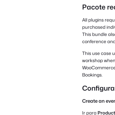
Pacote r
All plugins req
purchased indiv
This bundle als
conference and
This use case 
workshop when 
WooCommerce va
Bookings.
Configur
Create an eve
Ir para
Product