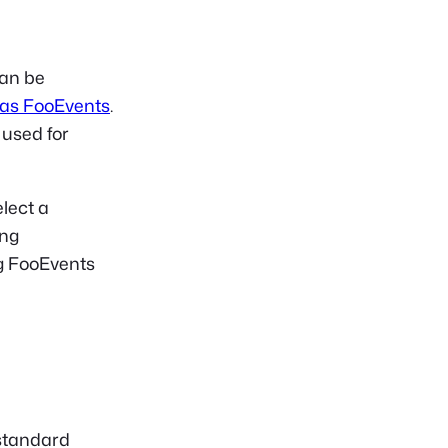
can be
vas FooEvents
.
 used for
lect a
ing
g FooEvents
standard