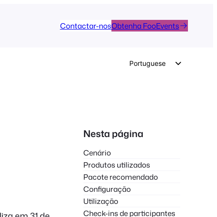
Contactar-nos
Obtenha FooEvents
Portuguese
English
German
Dutch
Spanish
Nesta página
Italian
Cenário
French
Produtos utilizados
Polish
Pacote recomendado
Configuração
Czech
Utilização
Greek
Check-ins de participantes
iza em 31 de