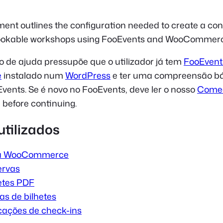
ent outlines the configuration needed to create a co
bookable workshops using FooEvents and WooCommerc
 de ajuda pressupõe que o utilizador já tem
FooEvent
e
instalado num
WordPress
e ter uma compreensão b
vents. Se é novo no FooEvents, deve ler o nosso
Come
 before continuing.
utilizados
ra WooCommerce
ervas
etes PDF
s de bilhetes
cações de check-ins