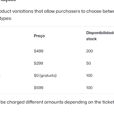
oduct variations that allow purchasers to choose betw
 types:
Disponibilidad
Preço
stock
$499
200
$299
50
e
$0 (gratuito)
100
$599
100
 be charged different amounts depending on the ticket