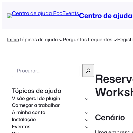
Centro de ajuda
Início
Tópicos de ajuda
Perguntas frequentes
Regist
P
Reserv
e
s
Works
Tópicos de ajuda
q
Visão geral do plugin
u
Começar a trabalhar
i
A minha conta
Cenário
s
Instalação
a
Eventos
Uma empresa de