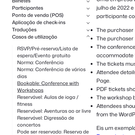
Bilhetes
r
julho de 2022 
Participantes
Ponto de venda (POS)
participante co
Aplicação de check-ins
Traduções
The purchaser m
Casos de utilização
The purchaser m
The conferenc
RSVP/Pré-reserva/Lista de
accommodate 1
espera/Evento gratuito
Norma: Conferência
The tickets mus
Norma: Conferência de vários
Attendee detail
dias
Page.
Bookable: Conference with
PDF tickets sho
Workshops
The workshop bo
Reservável: Aulas de ioga /
fitness
Attendees shou
Reservável: Aventuras ao ar livre
from the WordP
Reservável: Digressão de
concertos
Eis um exemplo
Pode ser reservado: Reserva de