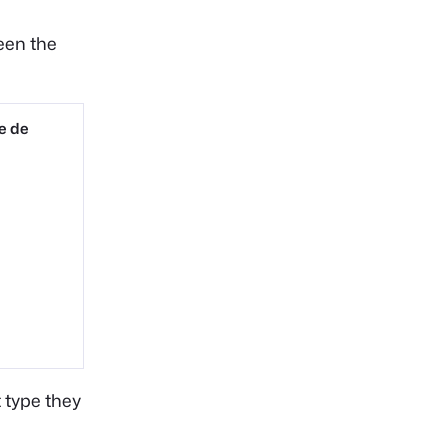
een the
e de
 type they