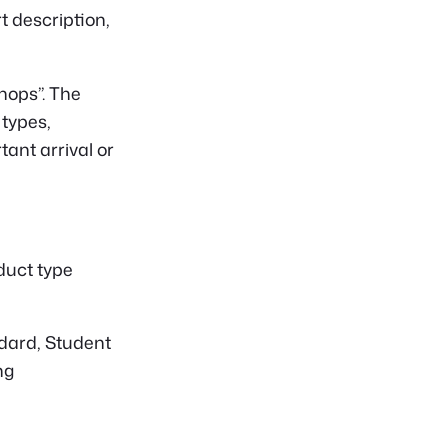
t description,
hops”. The
 types,
tant arrival or
duct type
ndard, Student
ng