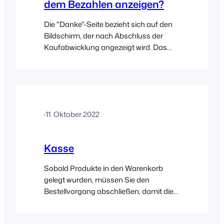
dem Bezahlen anzeigen?
Die "Danke"-Seite bezieht sich auf den
Bildschirm, der nach Abschluss der
Kaufabwicklung angezeigt wird. Das
FooEvents-PDF-Tickets-Plugin muss
aktiviert werden, damit auf der "Danke"-
Seite ein Link angezeigt wird, der den
Kunden auf die Seite "Tickets" in seinem
Konto führt. Hier sind die Schritte, um
·
11. Oktober 2022
dies einzurichten: Navigieren Sie zu
FooEvents
Kasse
Sobald Produkte in den Warenkorb
gelegt wurden, müssen Sie den
Bestellvorgang abschließen, damit die
Bestellung des Kunden in Ihrem
WooCommerce-Shop angelegt und