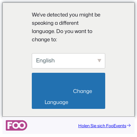
We've detected you might be
speaking a different
language. Do you want to
change to:
English
                        Change 
Language                    
Zum
Holen Sie sich FooEvents
Inhalt
springen