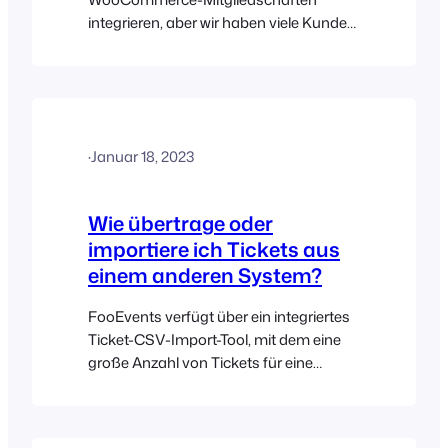
integrieren, aber wir haben viele Kunden,
die dies nutzen, und in den meisten
Fällen funktioniert es perfekt. Eine
Sache, die Sie beachten sollten, ist, dass
FooEvents die Tickets nicht
automatisch storniert, wenn die
·
Januar 18, 2023
Mitgliedschaft eines Kunden gekündigt
wird.
Wie übertrage oder
importiere ich Tickets aus
einem anderen System?
FooEvents verfügt über ein integriertes
Ticket-CSV-Import-Tool, mit dem eine
große Anzahl von Tickets für eine
Veranstaltung importiert werden kann,
die in einem Fremdsystem erstellt
wurden. Um Tickets aus einem anderen