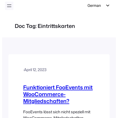
German
English
Dutch
Doc Tag:
Eintrittskarten
Spanish
Italian
Portuguese
French
Polish
·
April 12, 2023
Czech
Greek
Funktioniert FooEvents mit
WooCommerce-
Mitgliedschaften?
FooEvents lässt sich nicht speziell mit
WooCommerce-Mitgliedschaften