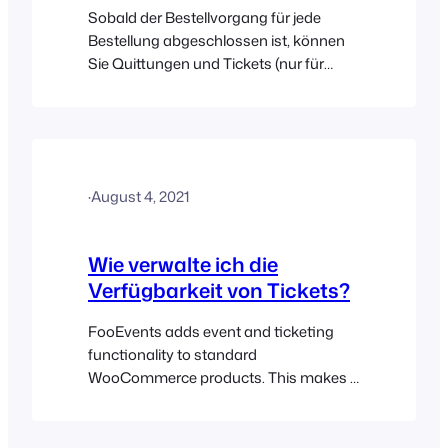
Sobald der Bestellvorgang für jede
Bestellung abgeschlossen ist, können
Sie Quittungen und Tickets (nur für
Veranstaltungsprodukte) ausdrucken.
FooEvents POS nutzt den Standard-
Druckdialog des Browsers zum
Ausdrucken von Quittungen und
Tickets. Rechnungen/Quittungen
·
August 4, 2021
drucken FooEvents POS verwendet den
Standard-Druckdialog des Browsers,
um Rechnungen/Quittungen und
Wie verwalte ich die
Tickets zu drucken. Sie können daher
Verfügbarkeit von Tickets?
jeden beliebigen Drucker verwenden…
FooEvents adds event and ticketing
functionality to standard
WooCommerce products. This makes it
possible for products to function as
events, where each stock item is
essentially a ticket. Depending on how