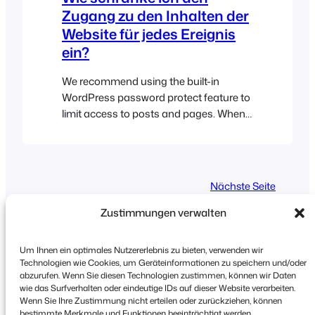
druckenden Tickets auswählen…
Zugang zu den Inhalten der
Website für jedes Ereignis
ein?
We recommend using the built-in
WordPress password protect feature to
limit access to posts and pages. When
enabled, this option replaces the pages
content with a password text field. The
correct password must be entered in
order to reveal the contents of the page.
Nächste Seite
Please read the password protected
pages help doc for further details…
Zustimmungen verwalten
Um Ihnen ein optimales Nutzererlebnis zu bieten, verwenden wir
Technologien wie Cookies, um Geräteinformationen zu speichern und/oder
abzurufen. Wenn Sie diesen Technologien zustimmen, können wir Daten
wie das Surfverhalten oder eindeutige IDs auf dieser Website verarbeiten.
Urheberrecht © 2026 FooEvents. Alle Rechte
Wenn Sie Ihre Zustimmung nicht erteilen oder zurückziehen, können
vorbehalten.
bestimmte Merkmale und Funktionen beeinträchtigt werden.