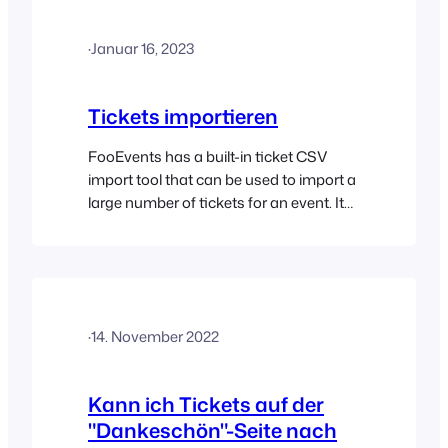
System zu importieren, müssen Sie
zunächst die Ticketinformationen aus
·
Januar 16, 2023
dem anderen System als CSV-Datei
exportieren [...]
Tickets importieren
FooEvents has a built-in ticket CSV
import tool that can be used to import a
large number of tickets for an event. It
can also be used to migrate ticket data
from a third-party system into
FooEvents. To import tickets, you will
first need to install the FooEvents plugin
and create an event. Summary Here…
·
14. November 2022
Kann ich Tickets auf der
"Dankeschön"-Seite nach