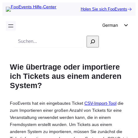
Holen Sie sich FooEvents
German
English
Suche
Dutch
Spanish
Wie übertrage oder importiere
Italian
ich Tickets aus einem anderen
Portuguese
System?
French
Polish
FooEvents hat ein eingebautes Ticket
CSV-Import-Tool
die
Czech
zum Importieren einer großen Anzahl von Tickets für eine
Greek
Veranstaltung verwendet werden kann, die in einem
Fremdsystem erstellt wurden. Um Tickets aus einem
anderen System zu importieren, müssen Sie zunächst die