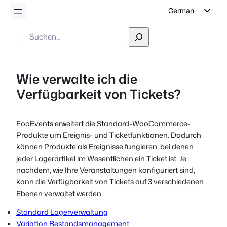
German
English
Suche
Dutch
Spanish
Wie verwalte ich die
Italian
Verfügbarkeit von Tickets?
Portuguese
French
FooEvents erweitert die Standard-WooCommerce-
Polish
Produkte um Ereignis- und Ticketfunktionen. Dadurch
Czech
können Produkte als Ereignisse fungieren, bei denen
jeder Lagerartikel im Wesentlichen ein Ticket ist. Je
Greek
nachdem, wie Ihre Veranstaltungen konfiguriert sind,
kann die Verfügbarkeit von Tickets auf 3 verschiedenen
Ebenen verwaltet werden:
Standard Lagerverwaltung
Variation Bestandsmanagement