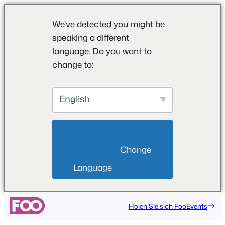
We've detected you might be
speaking a different
language. Do you want to
change to:
English
                        Change 
Language                    
Holen Sie sich FooEvents