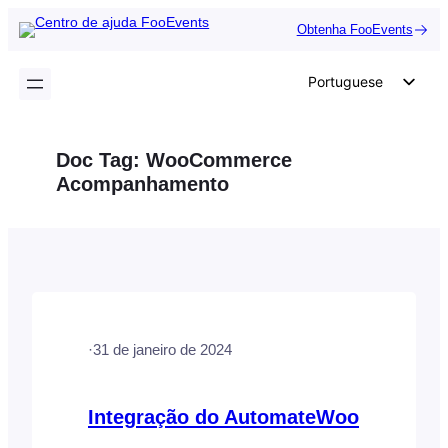
Saltar
Obtenha FooEvents
para
o
Portuguese
conteúdo
English
German
Doc Tag:
WooCommerce
Dutch
Acompanhamento
Spanish
Italian
French
Polish
Czech
·
31 de janeiro de 2024
Greek
Integração do AutomateWoo