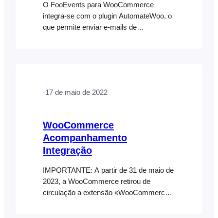
O FooEvents para WooCommerce
integra-se com o plugin AutomateWoo, o
que permite enviar e-mails de
acompanhamento automatizados aos
participantes com base em gatilhos
personalizados para um evento ou
reserva. Esta é a solução ideal para
enviar uma variedade de alertas e
·
17 de maio de 2022
lembretes transacionais (individuais)
diretamente a partir do seu servidor web.
Eis alguns exemplos do que é possível
WooCommerce
fazer…
Acompanhamento
Integração
IMPORTANTE: A partir de 31 de maio de
2023, a WooCommerce retirou de
circulação a extensão «WooCommerce
Follow-Ups» e recomenda aos clientes
que utilizem, em vez disso, a sua