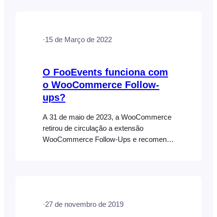
extensão «AutomateWoo». A extensão
«WooCommerce Follow-Ups» já não
está disponível para compra em
·
15 de Março de 2022
WooCommerce.com. A WooCommerce
continuará a prestar suporte à sua
extensão «WooCommerce Follow-ups»
O FooEvents funciona com
até maio de 2024; no entanto, tudo indica
o WooCommerce Follow-
que a WooCommerce não irá lançar mais
ups?
atualizações para este plugin….
A 31 de maio de 2023, a WooCommerce
retirou de circulação a extensão
WooCommerce Follow-Ups e recomenda
que os clientes utilizem, em vez disso, o
AutomateWoo. Como tal, a extensão
«WooCommerce Follow-Ups» já não
está disponível para compra no
WooCommerce Marketplace. A
·
27 de novembro de 2019
WooCommerce continuará a prestar