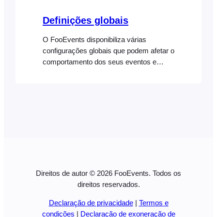
suporte à extensão «WooCommerce
Follow-Ups» até maio de 2024; no
Definições globais
entanto, parece que não serão lançadas
mais atualizações para o plugin….
O FooEvents disponibiliza várias
configurações globais que podem afetar o
comportamento dos seus eventos e
bilhetes. Também pode personalizar a
aparência da aplicação FooEvents
Check-ins nas definições do plugin.
Depois de configurar as definições do
FooEvents, aceda à secção Eventos
para configurar o seu primeiro evento.
Licença Chave de licença FooEvents
Necessária para o...
Direitos de autor © 2026 FooEvents. Todos os
direitos reservados.
Declaração de privacidade
|
Termos e
condições
|
Declaração de exoneração de