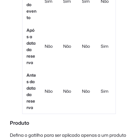
Sim
Sim
Sim
Não
do
even
to
Apó
s a
data
Não
Não
Não
Sim
da
rese
rva
Ante
s da
data
Não
Não
Não
Sim
da
rese
rva
Produto
Defina o gatilho para ser aplicado apenas a um produto