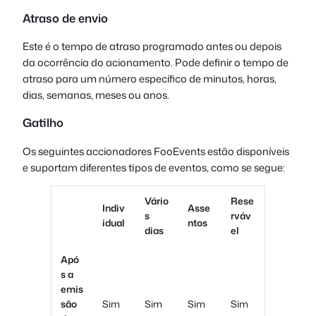
Atraso de envio
Este é o tempo de atraso programado antes ou depois
da ocorrência do acionamento. Pode definir o tempo de
atraso para um número específico de minutos, horas,
dias, semanas, meses ou anos.
Gatilho
Os seguintes accionadores FooEvents estão disponíveis
e suportam diferentes tipos de eventos, como se segue:
Vário
Rese
Indiv
Asse
s
rváv
idual
ntos
dias
el
Apó
s a
emis
são
Sim
Sim
Sim
Sim