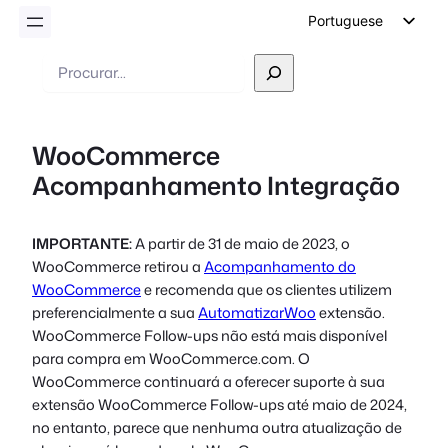
Portuguese
English
Pesquisar
German
Dutch
WooCommerce
Spanish
Acompanhamento Integração
Italian
French
IMPORTANTE:
A partir de 31 de maio de 2023, o
Polish
WooCommerce retirou a
Acompanhamento do
Czech
WooCommerce
e recomenda que os clientes utilizem
preferencialmente a sua
AutomatizarWoo
extensão.
Greek
WooCommerce Follow-ups não está mais disponível
para compra em WooCommerce.com. O
WooCommerce continuará a oferecer suporte à sua
extensão WooCommerce Follow-ups até maio de 2024,
no entanto, parece que nenhuma outra atualização de