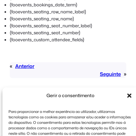
{fooevents_bookings_date_term}
{fooevents_seating_row_name_label}
{fooevents_seating_row_name}
{fooevents_seating_seat_number_label}
{fooevents_seating_seat_number}
{fooevents_custom_attendee_fields}
«
Anterior
Seguinte
»
Gerir o consentimento
Para proporcionar a melhor experiência ao utilizador, utilizamos
tecnologias como os cookies para armazenar e/ou aceder a informações
Direitos de autor © 2026 FooEvents. Todos os
do dispositivo. O consentimento para estas tecnologias permitir-nos-á
processar dados como o comportamento de navegação ou IDs únicos
direitos reservados.
neste sítio. O não consentimento ou a retirada do consentimento pode