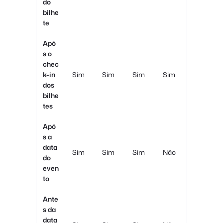
do
bilhe
te
Apó
s o
chec
k-in
Sim
Sim
Sim
Sim
dos
bilhe
tes
Apó
s a
data
Sim
Sim
Sim
Não
do
even
to
Ante
s da
data