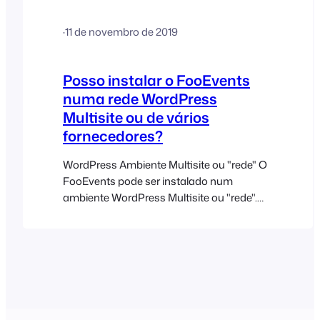
terão acesso a todas as funcionalidades
do FooEvents. Se necessitar de uma
·
11 de novembro de 2019
função adicional para ter acesso a
funcionalidades específicas do FooEvents,
terá de atribuir capacidades a essa função
Posso instalar o FooEvents
utilizando um…
numa rede WordPress
Multisite ou de vários
fornecedores?
WordPress Ambiente Multisite ou "rede" O
FooEvents pode ser instalado num
ambiente WordPress Multisite ou "rede".
Você pode ler mais sobre "Criando uma
rede" aqui:
https://developer.wordpress.org/advanced-
administration/multisite Essencialmente,
cada usuário teria sua própria URL, por
exemplo, http://your-
website.com/username/ e seus próprios