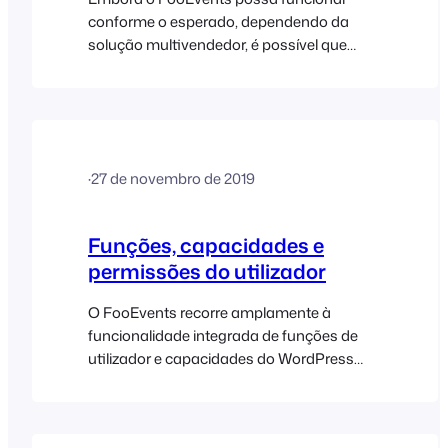
conforme o esperado, dependendo da
solução multivendedor, é possível que
surjam dificuldades. Embora os produtos
de eventos provavelmente funcionem
nesta configuração, não podemos garantir
que os plugins de terceiros sejam
compatíveis com os tipos de publicação
·
27 de novembro de 2019
personalizados de bilhetes e participantes
num ambiente multivendedor. As
aplicações FooEvents Check-ins também
Funções, capacidades e
não…
permissões do utilizador
O FooEvents recorre amplamente à
funcionalidade integrada de funções de
utilizador e capacidades do WordPress
para garantir uma maior privacidade. Por
predefinição, apenas os utilizadores com a
função de “Administrador” no WordPress