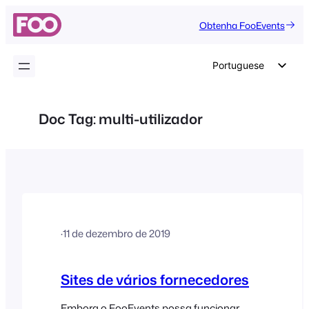
Saltar
Obtenha FooEvents
para
o
conteúdo
Portuguese
English
German
Doc Tag:
multi-utilizador
Dutch
Spanish
Italian
French
Polish
·
11 de dezembro de 2019
Czech
Greek
Sites de vários fornecedores
Embora o FooEvents possa funcionar