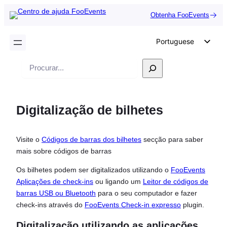
Obtenha FooEvents
Portuguese
English
Pesquisar
German
Dutch
Digitalização de bilhetes
Spanish
Italian
Visite o
Códigos de barras dos bilhetes
secção para saber
French
mais sobre códigos de barras
Polish
Os bilhetes podem ser digitalizados utilizando o
FooEvents
Czech
Aplicações de check-ins
ou ligando um
Leitor de códigos de
Greek
barras USB ou Bluetooth
para o seu computador e fazer
check-ins através do
FooEvents Check-in expresso
plugin.
Digitalização utilizando as aplicações