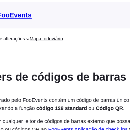
 FooEvents
e alterações
Mapa rodoviário
rs de códigos de barras
erado pelo FooEvents contém um código de barras único
izando a função
código 128 standard
ou
Código QR
.
ar qualquer leitor de códigos de barras externo que possa
ão ou códigos QR ao
FooEvents Aplicação de check-ins