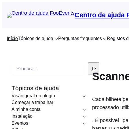
Centro de ajuda
Início
Tópicos de ajuda
Perguntas frequentes
Registos d
P
Scanne
e
s
Tópicos de ajuda
q
Visão geral do plugin
u
Cada bilhete g
Começar a trabalhar
i
processado util
A minha conta
s
Instalação
. É possível lig
a
Eventos
barras 1D padr