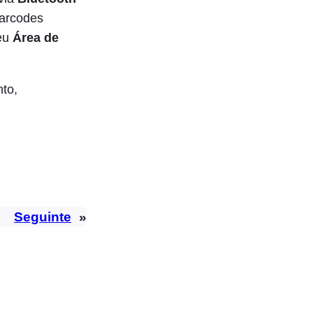
barcodes
seu
Área de
nto,
Seguinte
»