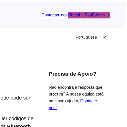
Contactar-nos
Obtenha FooEvents
Portuguese
English
German
Dutch
Precisa de Apoio?
Spanish
Italian
Não encontra a resposta que
French
procura? A nossa equipa está
 que pode ser
aqui para ajudar,
Contacte-
Polish
nos!
Czech
 ler códigos de
Greek
via
Bluetooth