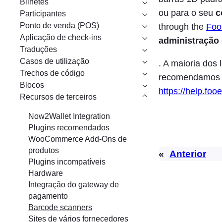
Bilhetes
r
ou para o seu
c
Participantes
Ponto de venda (POS)
through the
Foo
Aplicação de check-ins
administração
Traduções
Casos de utilização
. A maioria dos 
Trechos de código
recomendamos al
Blocos
https://help.foo
Recursos de terceiros
Now2Wallet Integration
Plugins recomendados
WooCommerce Add-Ons de
produtos
«
Anterior
Plugins incompatíveis
Hardware
Integração do gateway de
pagamento
Barcode scanners
Sites de vários fornecedores