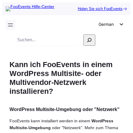
Holen Sie sich FooEvents
German
English
Suche
Dutch
Spanish
Kann ich FooEvents in einem
Italian
WordPress Multisite- oder
Portuguese
Multivendor-Netzwerk
French
installieren?
Polish
Czech
WordPress Multisite-Umgebung oder "Netzwerk"
Greek
FooEvents kann installiert werden in einem
WordPress
Multisite-Umgebung
oder "Netzwerk". Mehr zum Thema