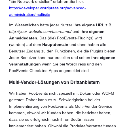
"Ein Netzwerk erstellen" erfahren Sie hier:
https://developer.wordpress.org/advanced-
administration/multisite
Im Wesentlichen hätte jeder Nutzer
ihre eigene URL
z.B..
http://your-website.com/username/
und
ihre eigenen
Anmeldedaten
. Das (die) FooEvents-Plugin(s) wird
(werden) auf dem
Hauptdomain
und dann haben alle
Benutzer Zugang zu den Funktionen, die die Plugins bieten.
Jeder Benutzer kann nur erstellen und sehen
ihre eigenen
Veranstaltungen
wenn Sie bei WordPress und den
FooEvents Check-ins-Apps angemeldet sind.
Multi-Vendor-Lösungen von Drittanbietern
Wir haben FooEvents nicht speziell mit Dokan oder WCFM
getestet. Daher kann es zu Schwierigkeiten bei der
Implementierung von FooEvents als Multi-Vendor-Service
kommen, obwohl wir Kunden haben, die berichtet haben,
dass sie es erfolgreich nach ihren Bedürfnissen
implementiert haben. Obwohl die Produkte/Veranstaltungen