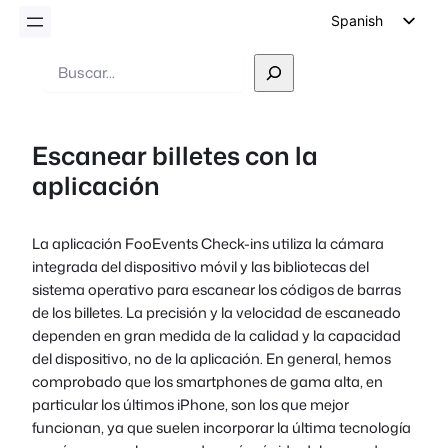
Spanish
English
Buscar
en
German
Dutch
Escanear billetes con la
Italian
aplicación
Portuguese
French
La aplicación FooEvents Check-ins utiliza la cámara
Polish
integrada del dispositivo móvil y las bibliotecas del
Czech
sistema operativo para escanear los códigos de barras
de los billetes. La precisión y la velocidad de escaneado
Greek
dependen en gran medida de la calidad y la capacidad
del dispositivo, no de la aplicación. En general, hemos
comprobado que los smartphones de gama alta, en
particular los últimos iPhone, son los que mejor
funcionan, ya que suelen incorporar la última tecnología