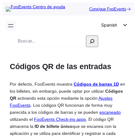
Consigue FooEvents
Spanish
English
Buscar
German
en
Dutch
Códigos QR de las entradas
Italian
Portuguese
Por defecto, FooEvents muestra
Códigos de barras 1D
en
French
los billetes, sin embargo, puede optar por utilizar
Códigos
Polish
QR
activando esta opción mediante la opción
Ajustes
FooEvents
. Los códigos QR funcionan de forma muy
Czech
parecida a los códigos de barras y se pueden
escaneado
Greek
utilizando el
FooEvents Check-ins apps
. El código QR
almacena la
ID de billete único
que se escanea con la
aplicación y se utiliza para identificar y registrar a cada