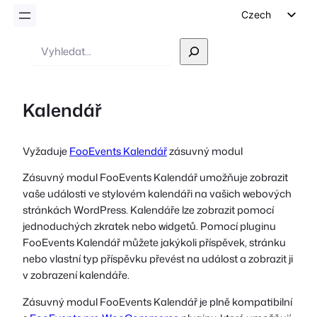
Czech
English
Vyhledávání
German
Dutch
Kalendář
Spanish
Italian
Vyžaduje
FooEvents Kalendář
zásuvný modul
Portuguese
Zásuvný modul FooEvents Kalendář umožňuje zobrazit
French
vaše události ve stylovém kalendáři na vašich webových
Polish
stránkách WordPress. Kalendáře lze zobrazit pomocí
Greek
jednoduchých zkratek nebo widgetů. Pomocí pluginu
FooEvents Kalendář můžete jakýkoli příspěvek, stránku
nebo vlastní typ příspěvku převést na událost a zobrazit ji
v zobrazení kalendáře.
Zásuvný modul FooEvents Kalendář je plně kompatibilní