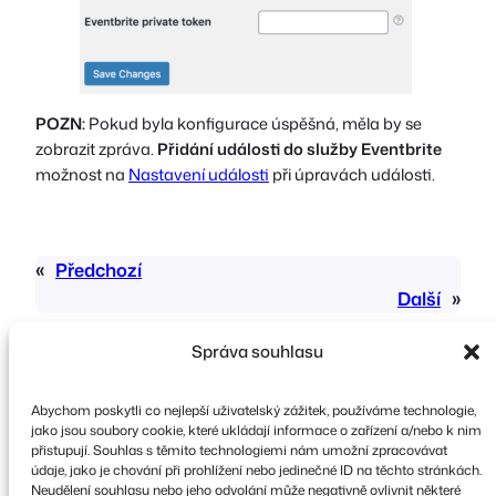
POZN:
Pokud byla konfigurace úspěšná, měla by se
zobrazit zpráva.
Přidání události do služby Eventbrite
možnost na
Nastavení události
při úpravách události.
«
Předchozí
Další
»
Správa souhlasu
Abychom poskytli co nejlepší uživatelský zážitek, používáme technologie,
jako jsou soubory cookie, které ukládají informace o zařízení a/nebo k nim
přistupují. Souhlas s těmito technologiemi nám umožní zpracovávat
údaje, jako je chování při prohlížení nebo jedinečné ID na těchto stránkách.
Copyright © 2026 FooEvents. Všechna práva
Neudělení souhlasu nebo jeho odvolání může negativně ovlivnit některé