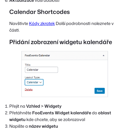
Aktualizace
vaší události
Calendar Shortcodes
Navštivte
Kódy zkratek
Další podrobnosti naleznete v
části.
Přidání zobrazení widgetu kalendáře
Přejít na
Vzhled
>
Widgety
Přetáhněte
FooEvents Widget kalendáře
do
oblast
widgetu
kde chcete, aby se zobrazoval
Napište a
název widgetu