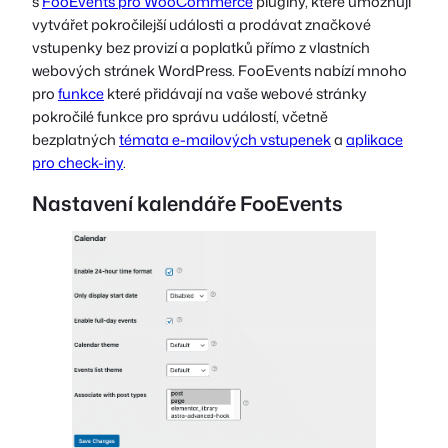
s
FooEvents pro WooCommerce
pluginy, které umožňují
vytvářet pokročilejší události a prodávat značkové
vstupenky bez provizí a poplatků přímo z vlastních
webových stránek WordPress. FooEvents nabízí mnoho
pro
funkce
které přidávají na vaše webové stránky
pokročilé funkce pro správu událostí, včetně
bezplatných
témata e-mailových vstupenek
a
aplikace
pro check-iny
.
Nastavení kalendáře FooEvents