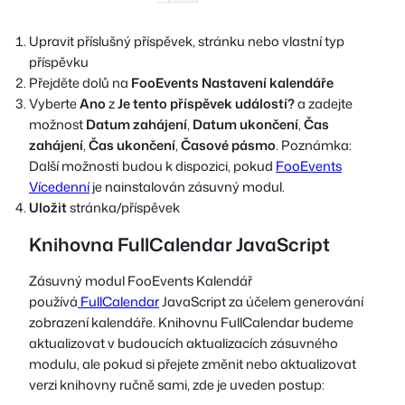
Upravit příslušný příspěvek, stránku nebo vlastní typ
příspěvku
Přejděte dolů na
FooEvents Nastavení kalendáře
Vyberte
Ano
z
Je tento příspěvek událostí?
a zadejte
možnost
Datum zahájení
,
Datum ukončení
,
Čas
zahájení
,
Čas ukončení
,
Časové pásmo
. Poznámka:
Další možnosti budou k dispozici, pokud
FooEvents
Vícedenní
je nainstalován zásuvný modul.
Uložit
stránka/příspěvek
Knihovna FullCalendar JavaScript
Zásuvný modul FooEvents Kalendář
používá
FullCalendar
JavaScript za účelem generování
zobrazení kalendáře. Knihovnu FullCalendar budeme
aktualizovat v budoucích aktualizacích zásuvného
modulu, ale pokud si přejete změnit nebo aktualizovat
verzi knihovny ručně sami, zde je uveden postup: