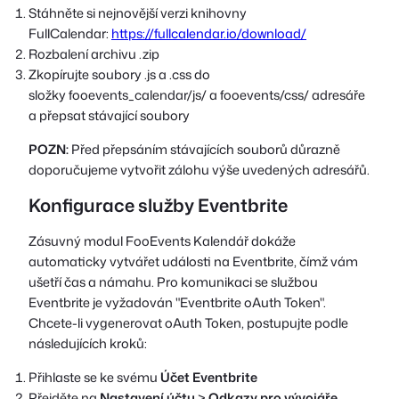
Stáhněte si nejnovější verzi knihovny
FullCalendar:
https://fullcalendar.io/download/
Rozbalení archivu .zip
Zkopírujte soubory .js a .css do
složky
fooevents_calendar/js/
a
fooevents/css/
adresáře
a přepsat stávající soubory
POZN:
Před přepsáním stávajících souborů důrazně
doporučujeme vytvořit zálohu výše uvedených adresářů.
Konfigurace služby Eventbrite
Zásuvný modul FooEvents Kalendář dokáže
automaticky vytvářet události na Eventbrite, čímž vám
ušetří čas a námahu. Pro komunikaci se službou
Eventbrite je vyžadován "Eventbrite oAuth Token".
Chcete-li vygenerovat oAuth Token, postupujte podle
následujících kroků:
Přihlaste se ke svému
Účet Eventbrite
Přejděte na
Nastavení účtu
>
Odkazy pro vývojáře