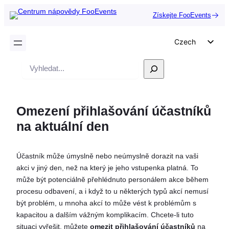
Získejte FooEvents
Czech
English
Vyhledávání
German
Dutch
Omezení přihlašování účastníků
Spanish
na aktuální den
Italian
Portuguese
Účastník může úmyslně nebo neúmyslně dorazit na vaši
French
akci v jiný den, než na který je jeho vstupenka platná. To
Polish
může být potenciálně přehlédnuto personálem akce během
procesu odbavení, a i když to u některých typů akcí nemusí
Greek
být problém, u mnoha akcí to může vést k problémům s
kapacitou a dalším vážným komplikacím. Chcete-li tuto
situaci vyřešit, můžete
omezit přihlašování účastníků
na