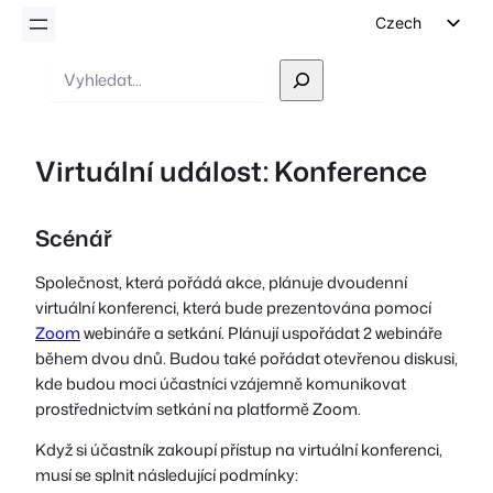
Czech
English
Vyhledávání
German
Dutch
Virtuální událost: Konference
Spanish
Italian
Scénář
Portuguese
French
Společnost, která pořádá akce, plánuje dvoudenní
virtuální konferenci, která bude prezentována pomocí
Polish
Zoom
webináře a setkání. Plánují uspořádat 2 webináře
Greek
během dvou dnů. Budou také pořádat otevřenou diskusi,
kde budou moci účastníci vzájemně komunikovat
prostřednictvím setkání na platformě Zoom.
Když si účastník zakoupí přístup na virtuální konferenci,
musí se splnit následující podmínky: