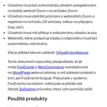
Účastníci musí být automaticky předem zaregistrováni
na každý webinář Zoom i na schůzku Zoom.
Účastníci musí obdržet potvrzení o webinářích Zoom a
registraci na schůzku (ID schůzky, odkaz na připojení,
časy atd.).
Účastníci musí mít přístup k exkluzivnímu obsahu kurzu.
Webináře, které podporují otázky a odpovědi a musí být
automaticky nahrávány.
Zde je příklad takové události:
Virtuální konference
Tento dokument nápovědy předpokládá, že již
máte
FooEvents
a
WooCommerce
nainstalované
na
WordPress
webové stránky a mít základní znalosti o
tom, jak FooEvents funguje. Pokud jste v systému
FooEvents nováčkem, měli byste si přečíst náš
článek
Začínáme
průvodce, který vám pomůže začít.
Použité produkty