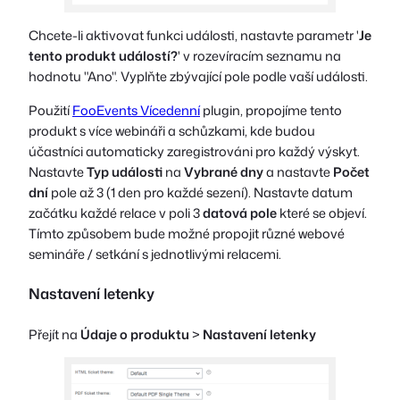
Chcete-li aktivovat funkci události, nastavte parametr '
Je
tento produkt událostí?
' v rozevíracím seznamu na
hodnotu "Ano". Vyplňte zbývající pole podle vaší události.
Použití
FooEvents Vícedenní
plugin, propojíme tento
produkt s více webináři a schůzkami, kde budou
účastníci automaticky zaregistrováni pro každý výskyt.
Nastavte
Typ události
na
Vybrané dny
a nastavte
Počet
dní
pole až 3 (1 den pro každé sezení). Nastavte datum
začátku každé relace v poli 3
datová pole
které se objeví.
Tímto způsobem bude možné propojit různé webové
semináře / setkání s jednotlivými relacemi.
Nastavení letenky
Přejít na
Údaje o produktu
>
Nastavení letenky