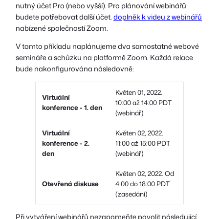
nutný účet Pro (nebo vyšší). Pro plánování webinářů
budete potřebovat další účet.
doplněk k videu z webinářů
nabízené společností Zoom.
V tomto příkladu naplánujeme dva samostatné webové
semináře a schůzku na platformě Zoom. Každá relace
bude nakonfigurována následovně:
Květen 01, 2022.
Virtuální
10:00 až 14:00 PDT
konference - 1. den
(webinář)
Virtuální
Květen 02, 2022.
konference - 2.
11:00 až 15:00 PDT
den
(webinář)
Květen 02, 2022. Od
Otevřená diskuse
4:00 do 18:00 PDT
(zasedání)
Při vytváření webinářů nezapomeňte povolit následující