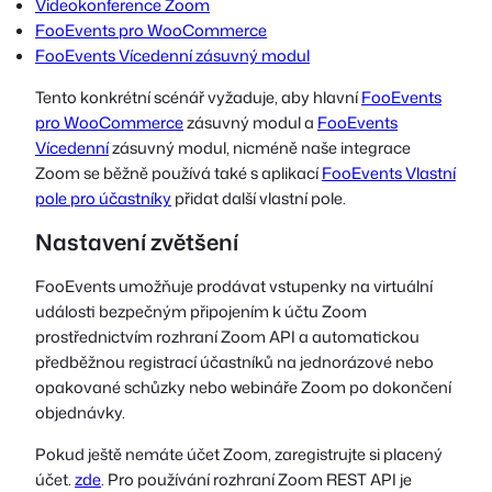
Videokonference Zoom
FooEvents pro WooCommerce
FooEvents Vícedenní zásuvný modul
Tento konkrétní scénář vyžaduje, aby hlavní
FooEvents
pro WooCommerce
zásuvný modul a
FooEvents
Vícedenní
zásuvný modul
, nicméně naše integrace
Zoom se běžně používá také s aplikací
FooEvents Vlastní
pole pro účastníky
přidat další vlastní pole.
Nastavení zvětšení
FooEvents umožňuje prodávat vstupenky na virtuální
události bezpečným připojením k účtu Zoom
prostřednictvím rozhraní Zoom API a automatickou
předběžnou registrací účastníků na jednorázové nebo
opakované schůzky nebo webináře Zoom po dokončení
objednávky.
Pokud ještě nemáte účet Zoom, zaregistrujte si placený
účet.
zde
. Pro používání rozhraní Zoom REST API je