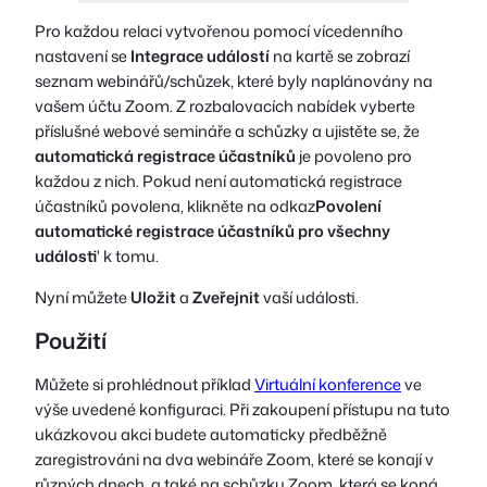
Pro každou relaci vytvořenou pomocí vícedenního
nastavení se
Integrace událostí
na kartě se zobrazí
seznam webinářů/schůzek, které byly naplánovány na
vašem účtu Zoom. Z rozbalovacích nabídek vyberte
příslušné webové semináře a schůzky a ujistěte se, že
automatická registrace účastníků
je povoleno pro
každou z nich. Pokud není automatická registrace
účastníků povolena, klikněte na odkaz
Povolení
automatické registrace účastníků pro všechny
události
' k tomu.
Nyní můžete
Uložit
a
Zveřejnit
vaší události.
Použití
Můžete si prohlédnout příklad
Virtuální konference
ve
výše uvedené konfiguraci. Při zakoupení přístupu na tuto
ukázkovou akci budete automaticky předběžně
zaregistrováni na dva webináře Zoom, které se konají v
různých dnech, a také na schůzku Zoom, která se koná