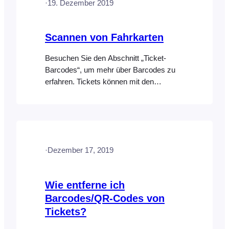
·
19. Dezember 2019
werden. Der QR-Code enthält die
eindeutige Ticket-ID, die vom…
Scannen von Fahrkarten
Besuchen Sie den Abschnitt „Ticket-
Barcodes“, um mehr über Barcodes zu
erfahren. Tickets können mit den
FooEvents-Check-in-Apps gescannt
werden oder indem Sie einen USB- oder
Bluetooth-Barcodescanner an Ihren
Computer anschließen und den Check-in
über das FooEvents-Express-Check-in-
·
Dezember 17, 2019
Plugin durchführen. Scannen mit den
Check-ins-Apps Der Barcode-Scanner
nutzt die integrierte Kamera des
Wie entferne ich
Mobilgeräts…
Barcodes/QR-Codes von
Tickets?