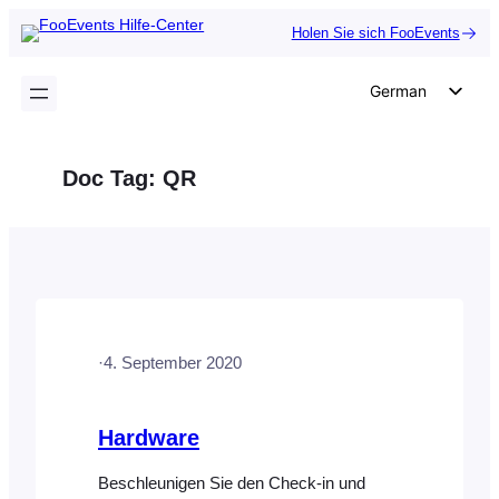
Zum
Holen Sie sich FooEvents
Inhalt
springen
German
English
Dutch
Doc Tag:
QR
Spanish
Italian
Portuguese
French
Polish
·
4. September 2020
Czech
Greek
Hardware
Beschleunigen Sie den Check-in und