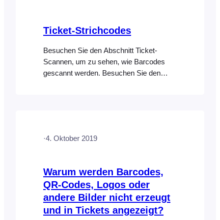
Vorschau versenden Das Logo ändern
Das Header-Bild ändern Ein … anpassen
Ticket-Strichcodes
Besuchen Sie den Abschnitt Ticket-
Scannen, um zu sehen, wie Barcodes
gescannt werden. Besuchen Sie den
Abschnitt Ticket-QR-Codes, um zu
erfahren, wie Sie QR-Codes anstelle von
1D-Barcodes verwenden können. Ein
Barcode ist ein maschinenlesbarer Code
in Form von Zahlen und einem Muster
·
4. Oktober 2019
paralleler Linien unterschiedlicher Breite,
der auf einem Artikel aufgedruckt ist
und…
Warum werden Barcodes,
QR-Codes, Logos oder
andere Bilder nicht erzeugt
und in Tickets angezeigt?