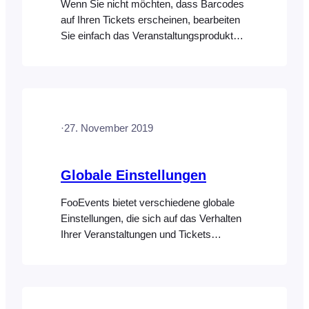
Wenn Sie nicht möchten, dass Barcodes
auf Ihren Tickets erscheinen, bearbeiten
Sie einfach das Veranstaltungsprodukt
und klicken Sie auf die Registerkarte
"Veranstaltung", wo Sie die Option
"Barcode auf Ticket anzeigen?" finden.
Deaktivieren Sie dieses Kästchen und
klicken Sie auf "Aktualisieren", um zu
·
27. November 2019
verhindern, dass Barcodes auf Ihren
Tickets für diese bestimmte
Veranstaltung angezeigt werden.
Globale Einstellungen
FooEvents bietet verschiedene globale
Einstellungen, die sich auf das Verhalten
Ihrer Veranstaltungen und Tickets
auswirken können. Sie können auch das
Erscheinungsbild der FooEvents Check-
ins-App in den Plugin-Einstellungen
anpassen. Sobald Sie die FooEvents-