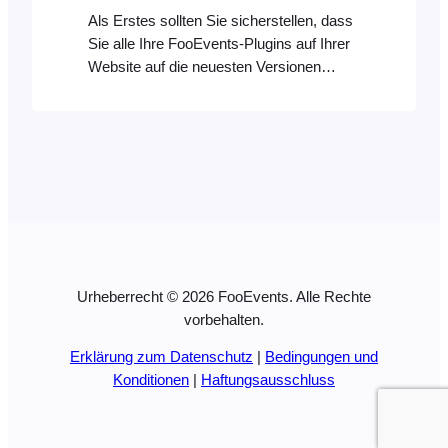
Als Erstes sollten Sie sicherstellen, dass
Sie alle Ihre FooEvents-Plugins auf Ihrer
Website auf die neuesten Versionen
aktualisiert haben. Wenn Sie die Plugins
aktualisiert haben und der Barcode/QR-
Code, das Logo oder andere Bilder in
Ihren Tickets immer noch nicht angezeigt
werden, müssen Sie möglicherweise
auch das/die Ticket-Theme(s)
aktualisieren. Seit der Veröffentlichung
von Version 1.8.0…
Urheberrecht © 2026 FooEvents. Alle Rechte
vorbehalten.
Erklärung zum Datenschutz
|
Bedingungen und
Konditionen
|
Haftungsausschluss