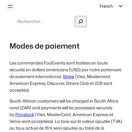
French
English
Recherche
German
Dutch
Modes de paiement
Spanish
Italian
Les commandes FooEvents sont traitées en toute
Portuguese
sécurité en dollars américains (USD) par notre partenaire
Polish
de paiement international.
Stripe
(Visa, Mastercard,
American Express, Discover, Diners Club et JCB sont
Czech
acceptés).
Greek
South African customers will be charged in South Africa
rand (ZAR) and payments will be processed securely
by
Paystack
(Visa, MasterCard, American Express et
Verve sont acceptées). La taxe sur la valeur ajoutée (TVA)
au taux actuel de 15% sera ajoutée au total de la