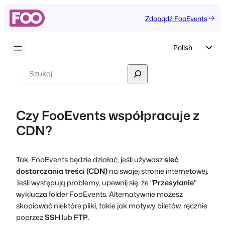
Zdobądź FooEvents
Polish
English
Wyszukiwanie
German
Dutch
Czy FooEvents współpracuje z
Spanish
CDN?
Italian
Portuguese
Tak, FooEvents będzie działać, jeśli używasz
sieć
French
dostarczania treści (CDN)
na swojej stronie internetowej.
Czech
Jeśli występują problemy, upewnij się, że "
Przesyłanie
"
wyklucza folder FooEvents. Alternatywnie możesz
Greek
skopiować niektóre pliki, takie jak motywy biletów, ręcznie
poprzez
SSH
lub
FTP
.