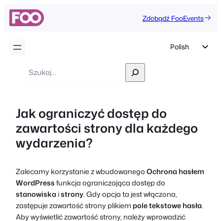
Zdobądź FooEvents
Polish
English
Wyszukiwanie
German
Dutch
Jak ograniczyć dostęp do
Spanish
zawartości strony dla każdego
Italian
wydarzenia?
Portuguese
French
Zalecamy korzystanie z wbudowanego
Ochrona hasłem
Czech
WordPress
funkcja ograniczająca dostęp do
Greek
stanowiska
i
strony
. Gdy opcja ta jest włączona,
zastępuje zawartość strony plikiem
pole tekstowe hasła
.
Aby wyświetlić zawartość strony, należy wprowadzić