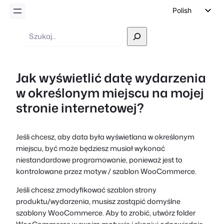
Polish
English
Wyszukiwanie
German
Dutch
Jak wyświetlić datę wydarzenia
Spanish
w określonym miejscu na mojej
Italian
stronie internetowej?
Portuguese
French
Jeśli chcesz, aby data była wyświetlana w określonym
Czech
miejscu, być może będziesz musiał wykonać
Greek
niestandardowe programowanie, ponieważ jest to
kontrolowane przez motyw / szablon WooCommerce.
Jeśli chcesz zmodyfikować szablon strony
produktu/wydarzenia, musisz zastąpić domyślne
szablony WooCommerce. Aby to zrobić, utwórz folder