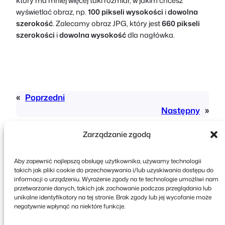
który ma mniej więcej taki rozmiar, w jakim chcesz
wyświetlać obraz, np.
100 pikseli wysokości
i
dowolna
szerokość
. Zalecamy obraz JPG, który jest
660 pikseli
szerokości
i
dowolna wysokość
dla nagłówka.
«
Poprzedni
Następny
»
Zarządzanie zgodą
Aby zapewnić najlepszą obsługę użytkownika, używamy technologii
takich jak pliki cookie do przechowywania i/lub uzyskiwania dostępu do
informacji o urządzeniu. Wyrażenie zgody na te technologie umożliwi nam
przetwarzanie danych, takich jak zachowanie podczas przeglądania lub
Copyright © 2026 FooEvents. Wszelkie prawa
unikalne identyfikatory na tej stronie. Brak zgody lub jej wycofanie może
zastrzeżone.
negatywnie wpłynąć na niektóre funkcje.
Oświadczenie o ochronie prywatności
|
Zasady i