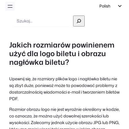
Polish
English
Wyszukiwanie
German
Dutch
Jakich rozmiarów powinienem
Spanish
użyć dla logo biletu i obrazu
Italian
nagłówka biletu?
Portuguese
French
Upewnij się, że rozmiary plików logo i nagłówka biletu nie
Czech
są zbyt duże, ponieważ może to powodować problemy z
Greek
dostarczalnością wiadomości e-mail i tworzeniem biletów
PDF.
Rozmiar obrazu logo nie jest wyraźnie określony w kodzie,
co oznacza, że można użyć dowolnej szerokości lub
wysokości. Zalecamy jednak użycie obrazu JPG lub PNG,