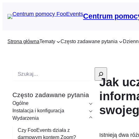
Centrum pomoc
Strona główna
Tematy
Często zadawane pytania
Dzienn
W
Jak uc
y
s
inform
Często zadawane pytania
z
Ogólne
u
swojeg
Instalacja i konfiguracja
k
Wydarzenia
i
Czy FooEvents działa z
w
Istnieją dwa ró
darmowym kontem Zoom?