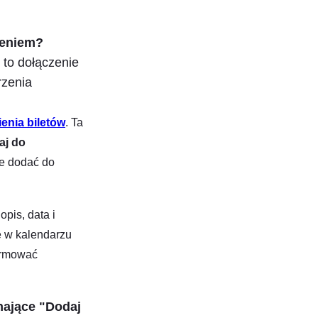
zeniem?
to dołączenie
rzenia
enia biletów
. Ta
aj do
ie dodać do
pis, data i
 w kalendarzu
formować
nające "Dodaj