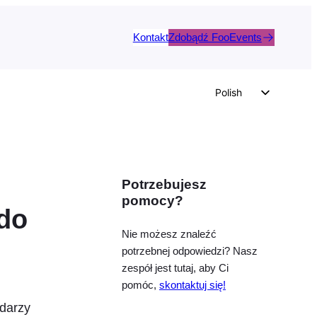
Kontakt
Zdobądź FooEvents
Polish
English
German
Dutch
Potrzebujesz
Spanish
pomocy?
Italian
do
Portuguese
Nie możesz znaleźć
potrzebnej odpowiedzi? Nasz
French
zespół jest tutaj, aby Ci
Czech
pomóc,
skontaktuj się!
Greek
ndarzy