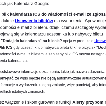
kich jak Kalendarz Google:
 plik kalendarza ICS do wiadomości e-mail ze zgłos
rodukcie
Ustawienia biletów
dla wydarzenia. Spowoduje 
adomości e-mail z biletem, dzięki czemu szczegóły wyda
ojawią się w kalendarzu uczestnika lub nabywcy biletu
 "Dodaj do kalendarza" na bilecie?
opcja w produkcie
Ustawi
Plik ICS
gdy uczestnik lub nabywca biletu kliknie przycisk
"Dod
adomości e-mail z biletem, a zapisany plik ICS można następn
enta kalendarza.
podstawowe informacje o zdarzeniu, takie jak nazwa zdarzenia, o
pamiętać, że wpis będzie
nie
będą automatycznie aktualizowane
 informacje o wydarzeniu ulegną zmianie, więc pamiętaj, aby in
elkich istotnych zmianach.
ż włączenie i skonfigurowanie funkcji
Alerty przypomi