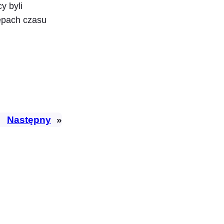
y byli
ępach czasu
Następny
»