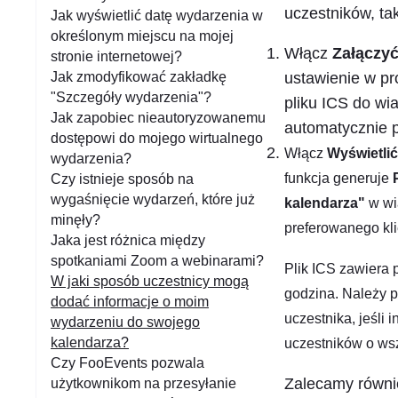
a
uczestników, ta
Jak wyświetlić datę wydarzenia w
n
określonym miejscu na mojej
Włącz
Załączyć
i
stronie internetowej?
Jak zmodyfikować zakładkę
ustawienie w p
e
"Szczegóły wydarzenia"?
pliku ICS do wi
Jak zapobiec nieautoryzowanemu
automatycznie p
dostępowi do mojego wirtualnego
Włącz
Wyświetlić
wydarzenia?
funkcja generuje
Czy istnieje sposób na
wygaśnięcie wydarzeń, które już
kalendarza"
w wi
minęły?
preferowanego kli
Jaka jest różnica między
spotkaniami Zoom a webinarami?
Plik ICS zawiera 
W jaki sposób uczestnicy mogą
godzina. Należy 
dodać informacje o moim
uczestnika, jeśli
wydarzeniu do swojego
kalendarza?
uczestników o wsz
Czy FooEvents pozwala
Zalecamy równie
użytkownikom na przesyłanie