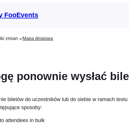
y FooEvents
iki zmian
Mapa drogowa
gę ponownie wysłać bile
e biletów do uczestników lub do siebie w ramach test
tępujące sposoby:
to attendees in bulk