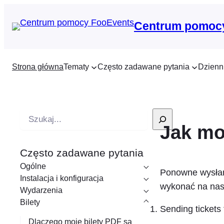
Centrum pomoc
Strona główna
Tematy
Często zadawane pytania
Dzienn
W
Jak mo
y
s
Często zadawane pytania
z
Ogólne
u
Ponowne wysłani
Instalacja i konfiguracja
k
wykonać na nas
Wydarzenia
i
Bilety
Sending tickets 
w
Dlaczego moje bilety PDF są