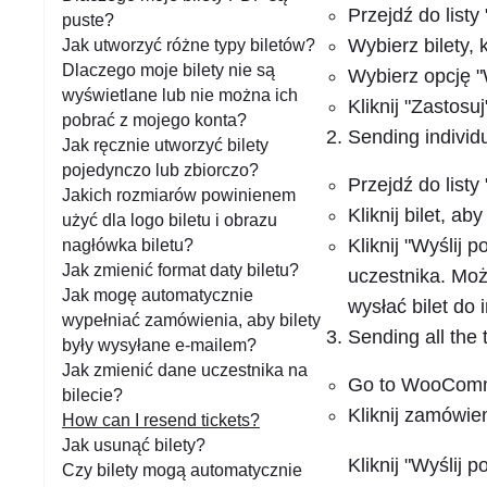
a
Przejdź do listy 
puste?
n
Wybierz bilety,
Jak utworzyć różne typy biletów?
i
Dlaczego moje bilety nie są
Wybierz opcję "W
wyświetlane lub nie można ich
e
Kliknij "Zastosuj
pobrać z mojego konta?
Sending individu
Jak ręcznie utworzyć bilety
pojedynczo lub zbiorczo?
Przejdź do listy 
Jakich rozmiarów powinienem
Kliknij bilet, a
użyć dla logo biletu i obrazu
Kliknij "Wyślij 
nagłówka biletu?
Jak zmienić format daty biletu?
uczestnika. Moż
Jak mogę automatycznie
wysłać bilet do 
wypełniać zamówienia, aby bilety
Sending all the 
były wysyłane e-mailem?
Jak zmienić dane uczestnika na
Go to WooComm
bilecie?
Kliknij zamówie
How can I resend tickets?
Jak usunąć bilety?
Kliknij "Wyślij 
Czy bilety mogą automatycznie