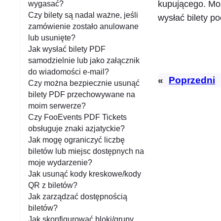
kupującego. Mo
wygasać?
Czy bilety są nadal ważne, jeśli
wysłać bilety po
zamówienie zostało anulowane
lub usunięte?
Jak wysłać bilety PDF
samodzielnie lub jako załącznik
do wiadomości e-mail?
«
Poprzedni
Czy można bezpiecznie usunąć
bilety PDF przechowywane na
moim serwerze?
Czy FooEvents PDF Tickets
obsługuje znaki azjatyckie?
Jak mogę ograniczyć liczbę
biletów lub miejsc dostępnych na
moje wydarzenie?
Jak usunąć kody kreskowe/kody
QR z biletów?
Jak zarządzać dostępnością
biletów?
Jak skonfigurować bloki/grupy