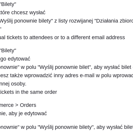
"Bilety"
 które chcesz wysłać
yślij ponownie bilety" z listy rozwijanej "Działania zbior
"
al tickets to attendees or to a different email address
"Bilety"
by go edytować
ponownie" w polu "Wyślij ponownie bilet", aby wysłać bile
esz także wprowadzić inny adres e-mail w polu wprowa
innej osoby.
tickets in the same order
erce > Orders
nie, aby je edytować
ponownie" w polu "Wyślij ponownie bilety", aby wysłać bile