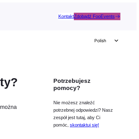
Kontakt
Zdobądź FooEvents
Polish
English
German
Dutch
ty?
Potrzebujesz
Spanish
pomocy?
Italian
Portuguese
Nie możesz znaleźć
u można
potrzebnej odpowiedzi? Nasz
French
zespół jest tutaj, aby Ci
Czech
pomóc,
skontaktuj się!
Greek