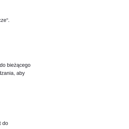
cze".
t do bieżącego
dzania, aby
t do