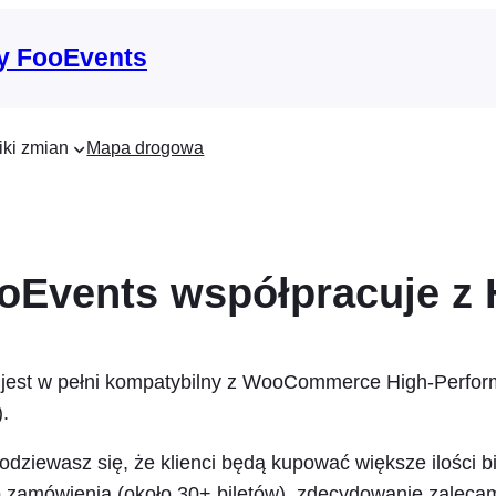
y FooEvents
iki zmian
Mapa drogowa
oEvents współpracuje z
 jest w pełni kompatybilny z WooCommerce High-Perfo
.
odziewasz się, że klienci będą kupować większe ilości b
zamówienia (około 30+ biletów), zdecydowanie zalecam