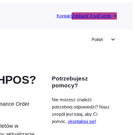
Kontakt
Zdobądź FooEvents
Polish
English
German
Dutch
 HPOS?
Potrzebujesz
Spanish
pomocy?
Italian
Portuguese
Nie możesz znaleźć
rmance Order
potrzebnej odpowiedzi? Nasz
French
zespół jest tutaj, aby Ci
Czech
pomóc,
skontaktuj się!
iletów w
Greek
y aktualizację