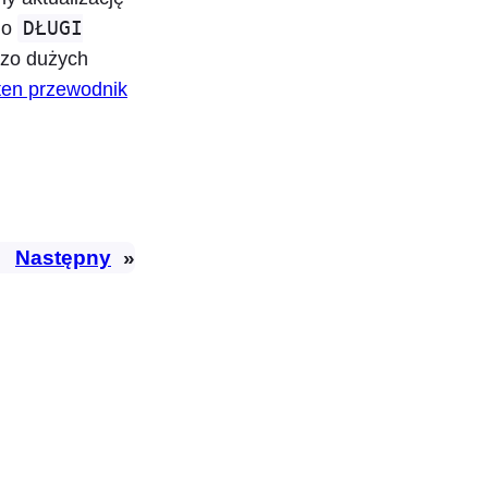
do
DŁUGI
dzo dużych
ten przewodnik
Następny
»