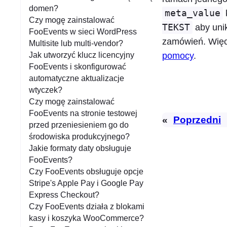
a
domen?
meta_value
n
Czy mogę zainstalować
TEKST
aby uni
i
FooEvents w sieci WordPress
zamówień. Więc
Multisite lub multi-vendor?
e
Jak utworzyć klucz licencyjny
pomocy
.
FooEvents i skonfigurować
automatyczne aktualizacje
wtyczek?
Czy mogę zainstalować
FooEvents na stronie testowej
«
Poprzedni
przed przeniesieniem go do
środowiska produkcyjnego?
Jakie formaty daty obsługuje
FooEvents?
Czy FooEvents obsługuje opcje
Stripe's Apple Pay i Google Pay
Express Checkout?
Czy FooEvents działa z blokami
kasy i koszyka WooCommerce?