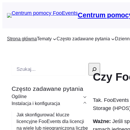
Centrum pomoc
Strona główna
Tematy
Często zadawane pytania
Dzienn
W
Czy Fo
y
s
Często zadawane pytania
z
Ogólne
u
Tak. FooEvents
Instalacja i konfiguracja
k
Storage (HPOS)
Jak skonfigurować klucze
i
Ważne:
Jeśli sp
licencyjne FooEvents dla licencji
w
na wiele lub nieograniczoną liczbę
ramach jednego 