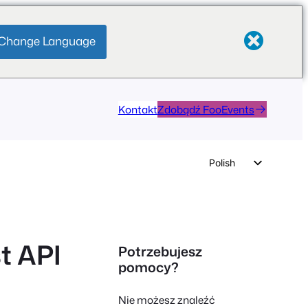
Change Language
Kontakt
Zdobądź FooEvents
Polish
English
German
Dutch
t API
Potrzebujesz
Spanish
pomocy?
Italian
Nie możesz znaleźć
Portuguese