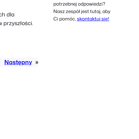
potrzebnej odpowiedzi?
French
Nasz zespół jest tutaj, aby
ch dla
Czech
Ci pomóc,
skontaktuj się!
 przyszłości.
Greek
Następny
»