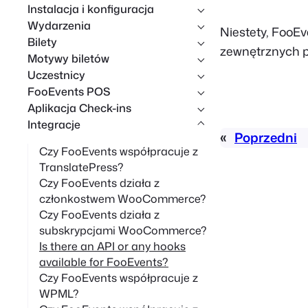
Instalacja i konfiguracja
k
Wydarzenia
Niestety, FooE
i
Bilety
zewnętrznych pr
w
Motywy biletów
Uczestnicy
a
FooEvents POS
n
Aplikacja Check-ins
i
Integracje
e
«
Poprzedni
Czy FooEvents współpracuje z
TranslatePress?
Czy FooEvents działa z
członkostwem WooCommerce?
Czy FooEvents działa z
subskrypcjami WooCommerce?
Is there an API or any hooks
available for FooEvents?
Czy FooEvents współpracuje z
WPML?