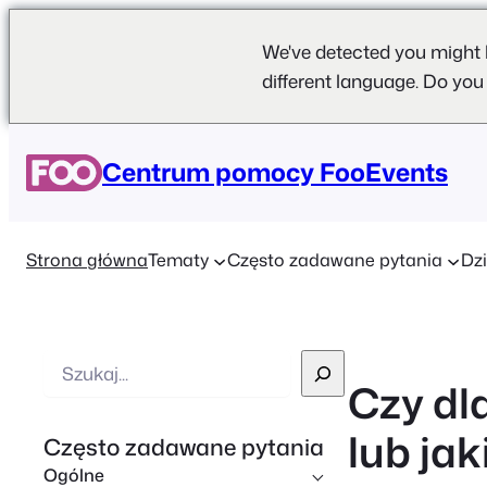
We've detected you might 
different language. Do you
Centrum pomocy FooEvents
Strona główna
Tematy
Często zadawane pytania
Dzi
W
Czy dl
y
s
lub jak
Często zadawane pytania
z
Ogólne
u