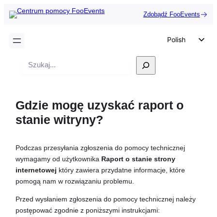
Zdobądź FooEvents
Polish
English
Wyszukiwanie
German
Dutch
Gdzie mogę uzyskać raport o
Spanish
stanie witryny?
Italian
Portuguese
Podczas przesyłania zgłoszenia do pomocy technicznej
French
wymagamy od użytkownika
Raport o stanie strony
Czech
internetowej
który zawiera przydatne informacje, które
pomogą nam w rozwiązaniu problemu.
Greek
Przed wysłaniem zgłoszenia do pomocy technicznej należy
postępować zgodnie z poniższymi instrukcjami: