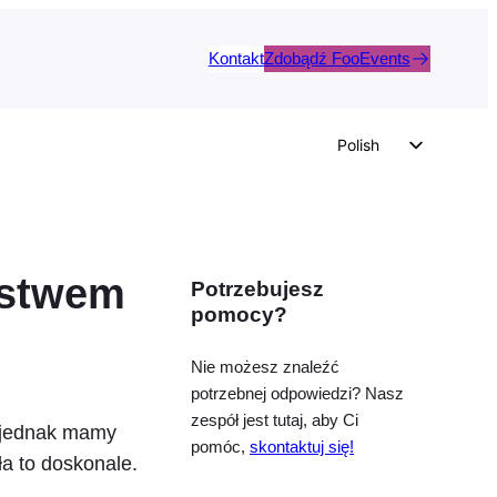
Kontakt
Zdobądź FooEvents
Polish
English
German
Dutch
ostwem
Potrzebujesz
Spanish
pomocy?
Italian
Portuguese
Nie możesz znaleźć
potrzebnej odpowiedzi? Nasz
French
zespół jest tutaj, aby Ci
, jednak mamy
Czech
pomóc,
skontaktuj się!
ła to doskonale.
Greek