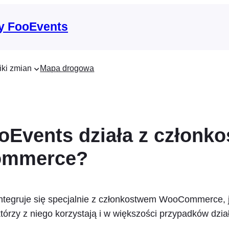
y FooEvents
iki zmian
Mapa drogowa
oEvents działa z członk
mmerce?
integruje się specjalnie z członkostwem WooCommerce
którzy z niego korzystają i w większości przypadków dzia