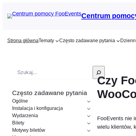
Centrum pomoc
Strona główna
Tematy
Często zadawane pytania
Dzienn
W
Czy Fo
y
s
WooCo
Często zadawane pytania
z
Ogólne
u
Instalacja i konfiguracja
k
Wydarzenia
FooEvents nie 
i
Bilety
wielu klientów, 
w
Motywy biletów