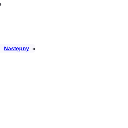
e
Następny
»