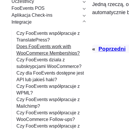
Uczestnicy
a
Jedną rzeczą, o 
FooEvents POS
n
automatycznie b
Aplikacja Check-ins
i
Integracje
e
Czy FooEvents współpracuje z
TranslatePress?
Does FooEvents work with
«
Poprzedni
WooCommerce Memberships?
Czy FooEvents działa z
subskrypcjami WooCommerce?
Czy dla FooEvents dostępne jest
API lub jakieś haki?
Czy FooEvents współpracuje z
WPML?
Czy FooEvents współpracuje z
Mailchimp?
Czy FooEvents współpracuje z
WooCommerce Follow-ups?
Czy FooEvents współpracuje z