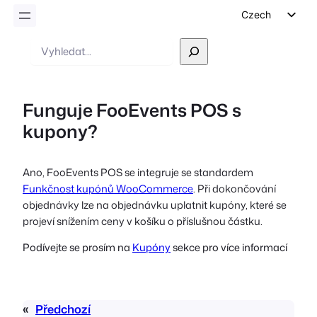
Czech
English
Vyhledávání
German
Dutch
Funguje FooEvents POS s
Spanish
kupony?
Italian
Portuguese
Ano, FooEvents POS se integruje se standardem
French
Funkčnost kupónů WooCommerce
. Při dokončování
Polish
objednávky lze na objednávku uplatnit kupóny, které se
projeví snížením ceny v košíku o příslušnou částku.
Greek
Podívejte se prosím na
Kupóny
sekce pro více informací
«
Předchozí