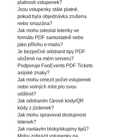
platnosti vstupenek?
Jsou vstupenky stále platné,
pokud byla objednávka zrušena
nebo smazána?
Jak mohu odeslat letenky ve
formátu PDF samostatně nebo
jako přílohu e-mailu?
Je bezpečné odstranit tipy PDF
uložené na mém serveru?
Podporuje FooEvents PDF Tickets
asijské znaky?
Jak mohu omezit počet vstupenek
nebo volných míst pro svou
událost?
Jak odstraním čárové kódy/QR
kódy z jízdenek?
Jak mohu spravovat dostupnost
letenek?
Jak nastavím bloky/skupiny tipů?
Mohu zobrazit vstupenky na