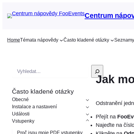
Centrum nápo
Home
Témata nápovědy
Často kladené otázky
Seznamy
V
Jak mo
y
h
Často kladené otázky
l
Obecné
e
Odstranění jedno
Instalace a nastavení
d
Události
Přejít na
FooEv
á
Vstupenky
Najeďte na číslo
v
Proč jsou moje PDF vstupenky
Klikněte na
Odp