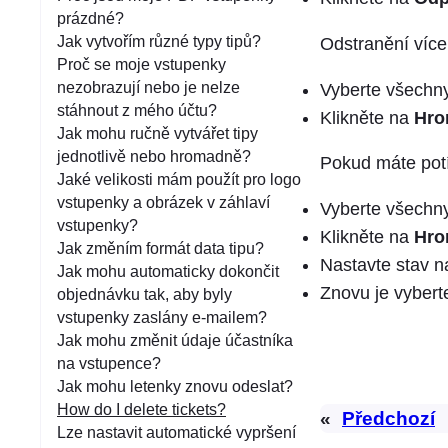
á
prázdné?
n
Jak vytvořím různé typy tipů?
Odstranění více
í
Proč se moje vstupenky
nezobrazují nebo je nelze
Vyberte všechny 
stáhnout z mého účtu?
Klikněte na
Hro
Jak mohu ručně vytvářet tipy
jednotlivě nebo hromadně?
Pokud máte potí
Jaké velikosti mám použít pro logo
vstupenky a obrázek v záhlaví
Vyberte všechny 
vstupenky?
Klikněte na
Hro
Jak změním formát data tipu?
Nastavte stav 
Jak mohu automaticky dokončit
Znovu je vybert
objednávku tak, aby byly
vstupenky zaslány e-mailem?
Jak mohu změnit údaje účastníka
na vstupence?
Jak mohu letenky znovu odeslat?
How do I delete tickets?
«
Předchozí
Lze nastavit automatické vypršení