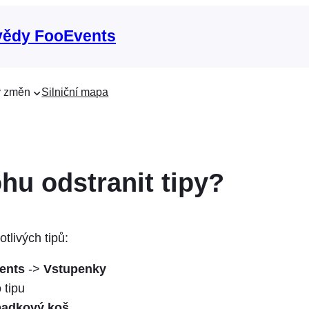
vědy FooEvents
 změn
Silniční mapa
hu odstranit tipy?
tlivých tipů:
ents
->
Vstupenky
 tipu
adkový koš