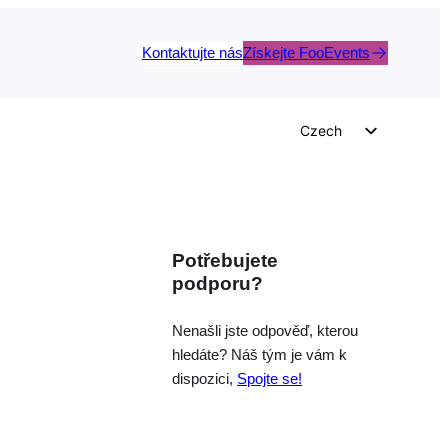
Kontaktujte nás
Získejte FooEvents
Czech
English
German
Dutch
Potřebujete
Spanish
podporu?
Italian
Portuguese
Nenašli jste odpověď, kterou
hledáte? Náš tým je vám k
French
dispozici,
Spojte se!
Polish
Greek