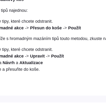
 tipů najednou:
tipy, které chcete odstranit.
madné akce
->
Přesun do koše
->
Použít
že s hromadným mazáním tipů touto metodou, zkuste ná
tipy, které chcete odstranit.
madné akce
->
Upravit
->
Použít
na
Návrh
a
Aktualizace
e a přesuňte do koše.