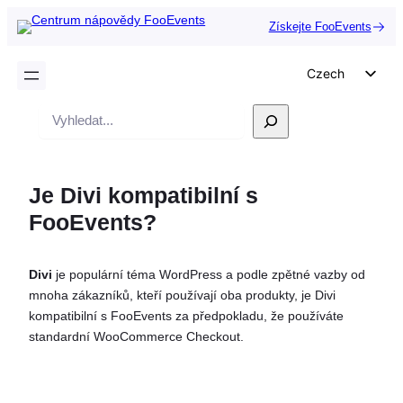
Získejte FooEvents
Czech
English
Vyhledávání
German
Dutch
Je Divi kompatibilní s
Spanish
FooEvents?
Italian
Portuguese
Divi
je populární téma WordPress a podle zpětné vazby od
French
mnoha zákazníků, kteří používají oba produkty, je Divi
Polish
kompatibilní s FooEvents za předpokladu, že používáte
standardní WooCommerce Checkout.
Greek