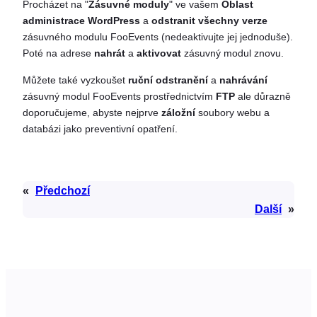
Procházet na "
Zásuvné moduly
" ve vašem
Oblast
administrace WordPress
a
odstranit všechny verze
zásuvného modulu FooEvents (nedeaktivujte jej jednoduše).
Poté na adrese
nahrát
a
aktivovat
zásuvný modul znovu.
Můžete také vyzkoušet
ruční odstranění
a
nahrávání
zásuvný modul FooEvents prostřednictvím
FTP
ale důrazně
doporučujeme, abyste nejprve
záložní
soubory webu a
databázi jako preventivní opatření.
«
Předchozí
Další
»