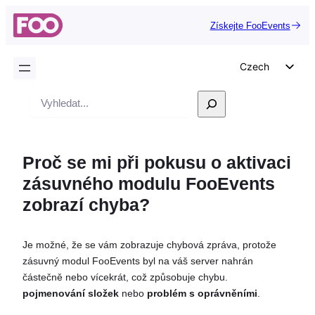
Získejte FooEvents
Czech
English
Vyhledávání
German
Dutch
Proč se mi při pokusu o aktivaci
Spanish
zásuvného modulu FooEvents
Italian
zobrazí chyba?
Portuguese
French
Je možné, že se vám zobrazuje chybová zpráva, protože
Polish
zásuvný modul FooEvents byl na váš server nahrán
Greek
částečně nebo vícekrát, což způsobuje chybu.
pojmenování složek
nebo
problém s oprávněními
.