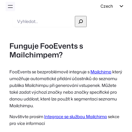
Czech
English
Vyhledávání
German
Dutch
Funguje FooEvents s
Spanish
Mailchimpem?
Italian
Portuguese
FooEvents se bezproblémově integruje s
Mailchimp
který
French
umožňuje automatické přidání účastníků do seznamu
Polish
publika Mailchimpu při generování vstupenek. Můžete
také zadat výchozí značky nebo značky specifické pro
Greek
danou událost, které lze použít k segmentaci seznamu
Mailchimpu.
Navštivte prosím
Integrace se službou Mailchimp
sekce
pro více informací